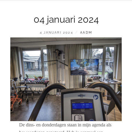
04 januari 2024
GEPLAATST
BY
4 JANUARI 2024
AADM
OP
De dins- en donderdagen staan in mijn agenda als