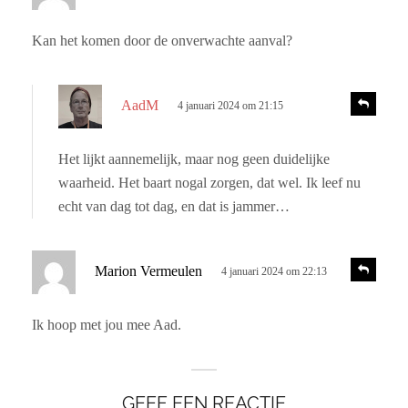
c
a
h
c
Kan het komen door de onverwachte aanval?
r
t
i
e
e
s
e
R
AadM
4 januari 2024 om 21:15
e
c
f
a
h
:
c
Het lijkt aannemelijk, maar nog geen duidelijke
r
t
waarheid. Het baart nogal zorgen, dat wel. Ik leef nu
i
e
e
echt van dag tot dag, en dat is jammer…
e
f
:
s
R
Marion Vermeulen
4 januari 2024 om 22:13
e
c
a
h
c
Ik hoop met jou mee Aad.
r
t
i
e
e
e
GEEF EEN REACTIE
f