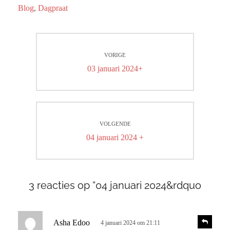
Blog
,
Dagpraat
Bericht
VORIGE
navigatie
Vorig
03 januari 2024+
bericht:
VOLGENDE
Volgend
04 januari 2024 +
bericht:
3 reacties op “04 januari 2024&rdquo
s
R
Asha Edoo
4 januari 2024 om 21:11
e