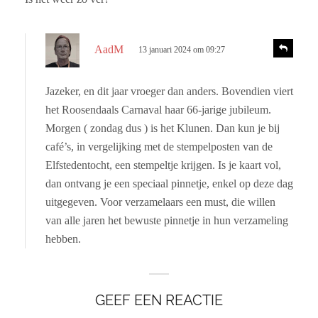
r
t
i
e
e
e
s
R
AadM
13 januari 2024 om 09:27
e
f
c
a
:
h
c
Jazeker, en dit jaar vroeger dan anders. Bovendien viert
r
t
het Roosendaals Carnaval haar 66-jarige jubileum.
i
e
e
Morgen ( zondag dus ) is het Klunen. Dan kun je bij
e
café’s, in vergelijking met de stempelposten van de
f
Elfstedentocht, een stempeltje krijgen. Is je kaart vol,
:
dan ontvang je een speciaal pinnetje, enkel op deze dag
uitgegeven. Voor verzamelaars een must, die willen
van alle jaren het bewuste pinnetje in hun verzameling
hebben.
GEEF EEN REACTIE