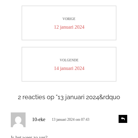
Bericht
VORIGE
navigatie
Vorig
12 januari 2024
bericht:
VOLGENDE
Volgend
14 januari 2024
bericht:
2 reacties op “13 januari 2024&rdquo
s
R
10-eke
13 januari 2024 om 07:43
e
c
a
h
c
Is het weer zo ver?