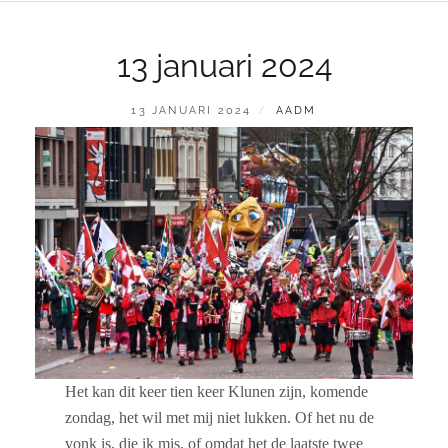
13 januari 2024
GEPLAATST
BY
13 JANUARI 2024
AADM
OP
Het kan dit keer tien keer Klunen zijn, komende
zondag, het wil met mij niet lukken. Of het nu de
vonk is, die ik mis, of omdat het de laatste twee