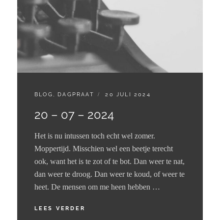
CATEGORIES:
GEPLAATST
BLOG
,
DAGPRAAT
20 JULI 2024
OP
20 – 07 – 2024
Het is nu intussen toch echt wel zomer.
Moppertijd. Misschien wel een beetje terecht
ook, want het is te zot of te bot. Dan weer te nat,
dan weer te droog. Dan weer te koud, of weer te
heet. De mensen om me heen hebben …
20
LEES VERDER
–