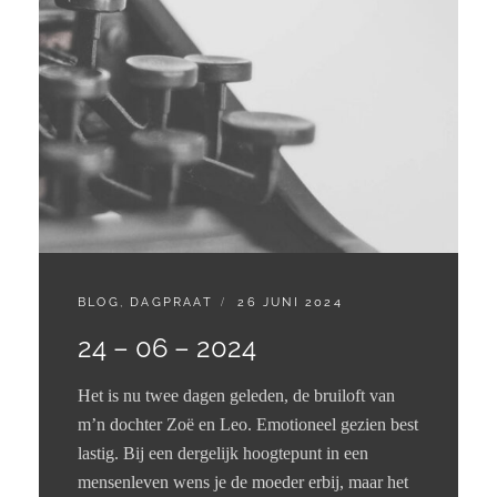
CATEGORIES:
GEPLAATST
BLOG
,
DAGPRAAT
26 JUNI 2024
OP
24 – 06 – 2024
Het is nu twee dagen geleden, de bruiloft van
m’n dochter Zoë en Leo. Emotioneel gezien best
lastig. Bij een dergelijk hoogtepunt in een
mensenleven wens je de moeder erbij, maar het