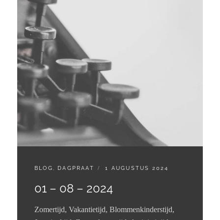
CATEGORIES:
GEPLAATST
BLOG
,
DAGPRAAT
1 AUGUSTUS 2024
OP
01 – 08 – 2024
Zomertijd, Vakantietijd, Blommenkinderstijd,