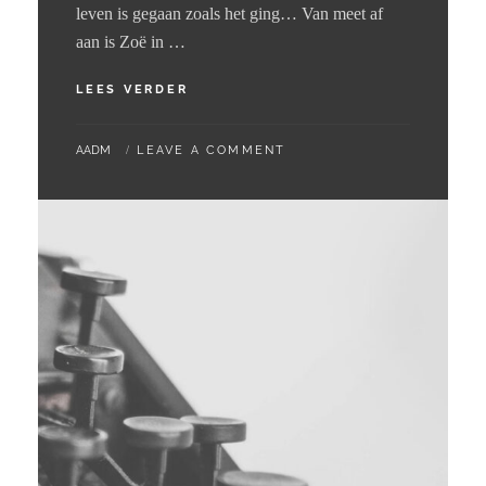
leven is gegaan zoals het ging… Van meet af
aan is Zoë in …
24
LEES VERDER
–
06
BY
AADM
LEAVE A COMMENT
–
2024