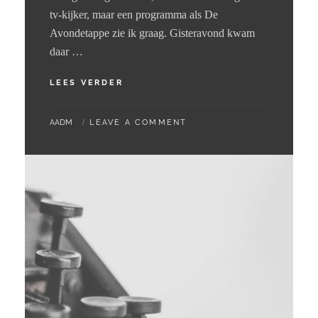
tv-kijker, maar een programma als De
Avondetappe zie ik graag. Gisteravond kwam
daar …
21
LEES VERDER
–
07
BY
AADM
LEAVE A COMMENT
–
2024