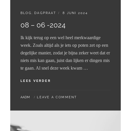
CATEGORIES:
GEPLAATST
BLOG
,
DAGPRAAT
8 JUNI 2024
OP
08 – 06 -2024
Ik kijk terug op een wel heel merkwaardige
week. Zoals altijd als je iets op poten zet op een
degelijke manier, zodat je bijna zeker weet dat er
niets mis kan gaan, juist dan lijken er dingen mis
te gaan. Al snel deze week kwam …
08
LEES VERDER
–
06
BY
AADM
LEAVE A COMMENT
-2024