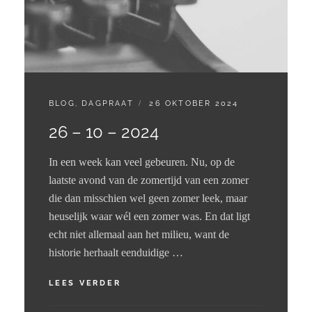
CATEGORIES:
GEPLAATST
BLOG
,
DAGPRAAT
26 OKTOBER 2024
OP
26 – 10 – 2024
In een week kan veel gebeuren. Nu, op de
laatste avond van de zomertijd van een zomer
die dan misschien wel geen zomer leek, maar
heuselijk waar wél een zomer was. En dat ligt
echt niet allemaal aan het milieu, want de
historie herhaalt eenduidige …
26
LEES VERDER
–
10