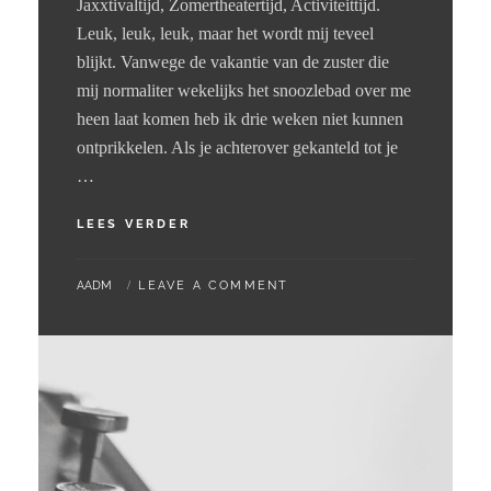
Jaxxtivaltijd, Zomertheatertijd, Activiteittijd.
Leuk, leuk, leuk, maar het wordt mij teveel
blijkt. Vanwege de vakantie van de zuster die
mij normaliter wekelijks het snoozlebad over me
heen laat komen heb ik drie weken niet kunnen
ontprikkelen. Als je achterover gekanteld tot je
…
01
LEES VERDER
–
08
BY
AADM
LEAVE A COMMENT
–
2024