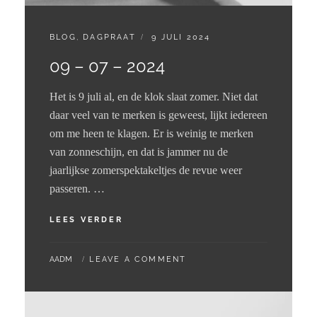
CATEGORIES:
GEPLAATST
BLOG
,
DAGPRAAT
9 JULI 2024
OP
09 – 07 – 2024
Het is 9 juli al, en de klok slaat zomer. Niet dat
daar veel van te merken is geweest, lijkt iedereen
om me heen te klagen. Er is weinig te merken
van zonneschijn, en dat is jammer nu de
jaarlijkse zomerspektakeltjes de revue weer
passeren. …
09
LEES VERDER
–
07
BY
AADM
LEAVE A COMMENT
–
2024