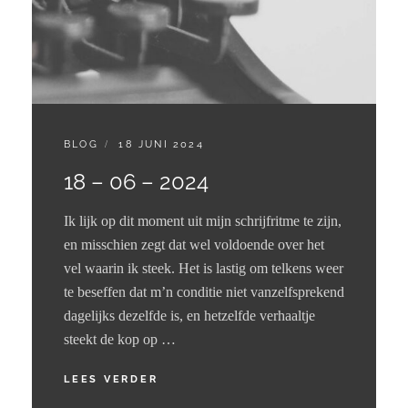
CATEGORIES:
GEPLAATST
BLOG
18 JUNI 2024
OP
18 – 06 – 2024
Ik lijk op dit moment uit mijn schrijfritme te zijn,
en misschien zegt dat wel voldoende over het
vel waarin ik steek. Het is lastig om telkens weer
te beseffen dat m’n conditie niet vanzelfsprekend
dagelijks dezelfde is, en hetzelfde verhaaltje
steekt de kop op …
18
LEES VERDER
–