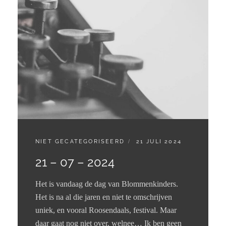
CATEGORIES:
GEPLAATST
NIET GECATEGORISEERD
21 JULI 2024
OP
21 – 07 – 2024
Het is vandaag de dag van Blommenkinders.
Het is na al die jaren en niet te omschrijven
uniek, en vooral Roosendaals, festival. Maar
daar gaat nog niet over, welnee… Ik ben geen