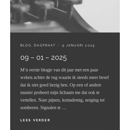
CATEGORIES:
GEPLAATST
BLOG
,
DAGPRAAT
9 JANUARI 2025
OP
09 – 01 – 2025
M’n eerste blogje van dit jaar met een paar
weken achter de rug waarin ik steeds meer besef
dat ik niet goed bezig ben. Op een of andere
manier probeert mijn lichaam me dat ook te
vertellen. Nare pijnen, kortademig, neiging tot
somberen. Signalen te …
09
LEES VERDER
–