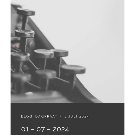
CATEGORIES:
GEPLAATST
BLOG
,
DAGPRAAT
1 JULI 2024
OP
01 – 07 – 2024