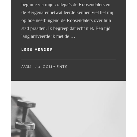
beginne via mijn collega’s de Roosendalers en
de Bergenaren ietwat leerde kennen viel het mij
op hoe neerbuigend de Roosendalers over hun
stad praatten. Ik begreep dat echt niet. Een tijd
lang arriveerde ik met de …
03
LEES VERDER
–
06
BY
AADM
4 COMMENTS
–
2024