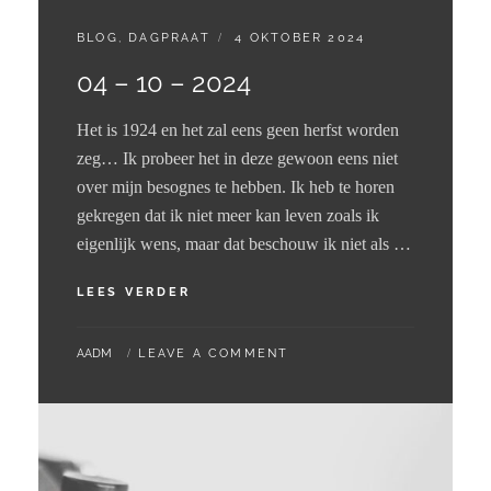
CATEGORIES:
GEPLAATST
BLOG
,
DAGPRAAT
4 OKTOBER 2024
OP
04 – 10 – 2024
Het is 1924 en het zal eens geen herfst worden
zeg… Ik probeer het in deze gewoon eens niet
over mijn besognes te hebben. Ik heb te horen
gekregen dat ik niet meer kan leven zoals ik
eigenlijk wens, maar dat beschouw ik niet als …
04
LEES VERDER
–
10
BY
AADM
LEAVE A COMMENT
–
2024