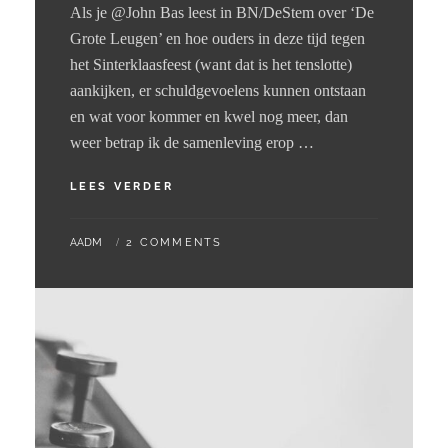
Als je @John Bas leest in BN/DeStem over ‘De
Grote Leugen’ en hoe ouders in deze tijd tegen
het Sinterklaasfeest (want dat is het tenslotte)
aankijken, er schuldgevoelens kunnen ontstaan
en wat voor kommer en kwel nog meer, dan
weer betrap ik de samenleving erop …
12
LEES VERDER
–
11
BY
AADM
2 COMMENTS
–
2024