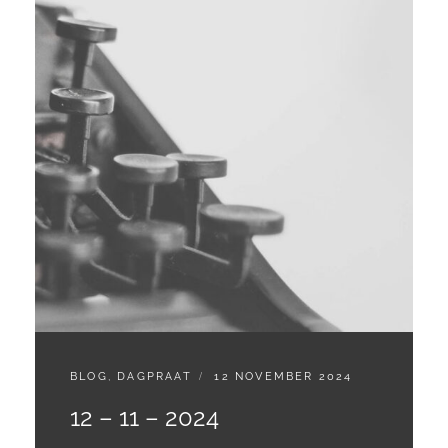
CATEGORIES:
GEPLAATST
BLOG
,
DAGPRAAT
12 NOVEMBER 2024
OP
12 – 11 – 2024