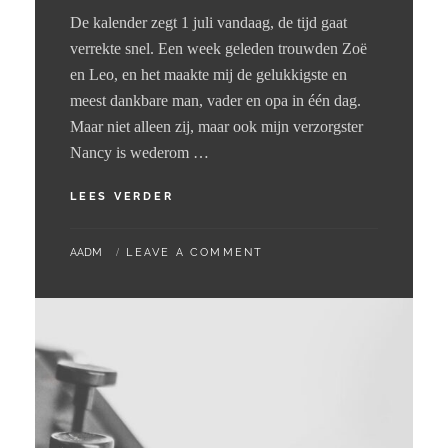
De kalender zegt 1 juli vandaag, de tijd gaat
verrekte snel. Een week geleden trouwden Zoë
en Leo, en het maakte mij de gelukkigste en
meest dankbare man, vader en opa in één dag.
Maar niet alleen zij, maar ook mijn verzorgster
Nancy is wederom …
01
LEES VERDER
–
07
BY
AADM
LEAVE A COMMENT
–
2024