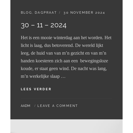
CATEGORIES:
GEPLAATST
BLOG
,
DAGPRAAT
30 NOVEMBER 2024
OP
30 – 11 – 2024
Het is een mooie winterdag aan het worden. Het
licht is laag, dus betoverend. De wereld lijkt
leeg, de huid van van m’n gezicht en van m’n
handen koesteren zich aan een bewegingsloze
koude, er staat geen wind. De nacht was lang,
m’n werkelijke slaap …
30
LEES VERDER
–
11
BY
AADM
LEAVE A COMMENT
–
2024