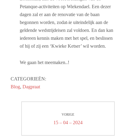
Petanque-activiteiten op Wiekendael. Een dezer
dagen zal er aan de renovatie van de baan
begonnen worden, zodat-ie uiteindelijk aan de
geldende wedstrijdeisen zal voldoen. En dan kan
iedereen kennis maken met het spel, en beslissen
of hij of zij een ‘Kwieke Ketser’ wil worden.
We gaan het meemaken..!
CATEGORIEËN:
Blog
,
Dagpraat
Bericht
VORIGE
navigatie
Vorig
15 – 04 – 2024
bericht: