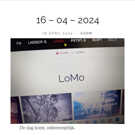
16 – 04 – 2024
GEPLAATST
BY
16 APRIL 2024
AADM
OP
De dag komt, onherroepelijk.