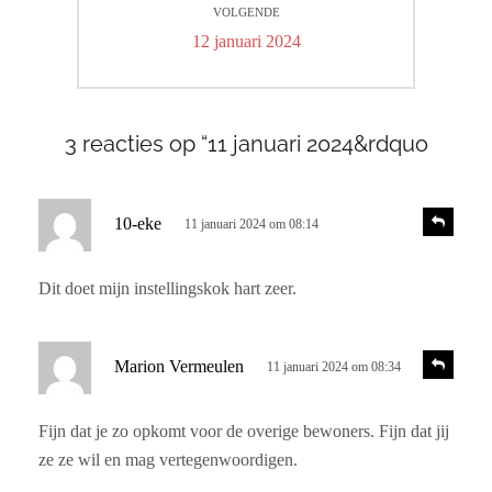
VOLGENDE
Volgend
12 januari 2024
bericht:
3 reacties op “11 januari 2024&rdquo
s
R
10-eke
11 januari 2024 om 08:14
e
c
a
h
c
Dit doet mijn instellingskok hart zeer.
r
t
i
e
e
e
s
R
Marion Vermeulen
11 januari 2024 om 08:34
e
f
c
a
:
h
c
Fijn dat je zo opkomt voor de overige bewoners. Fijn dat jij
r
t
ze ze wil en mag vertegenwoordigen.
i
e
e