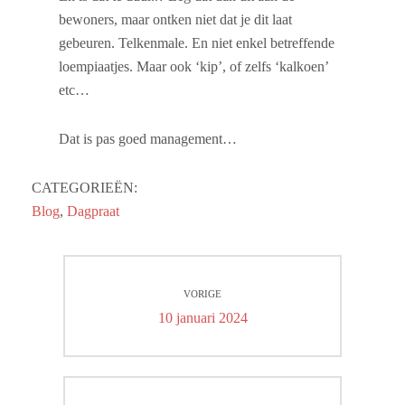
bewoners, maar ontken niet dat je dit laat
gebeuren. Telkenmale. En niet enkel betreffende
loempiaatjes. Maar ook ‘kip’, of zelfs ‘kalkoen’
etc…
Dat is pas goed management…
CATEGORIEËN:
Blog
,
Dagpraat
Bericht
VORIGE
navigatie
Vorig
10 januari 2024
bericht: