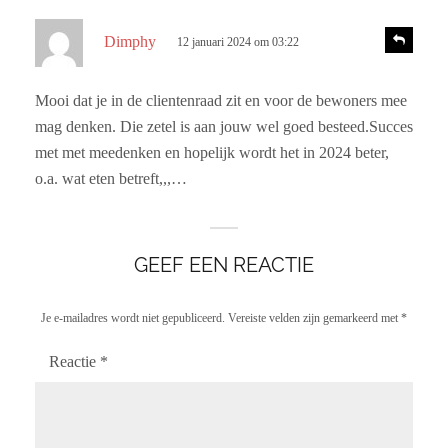
e
s
f
R
Dimphy
12 januari 2024 om 03:22
e
c
:
a
h
c
Mooi dat je in de clientenraad zit en voor de bewoners mee
r
t
mag denken. Die zetel is aan jouw wel goed besteed.Succes
i
e
e
met met meedenken en hopelijk wordt het in 2024 beter,
e
o.a. wat eten betreft,,,…
f
:
GEEF EEN REACTIE
Je e-mailadres wordt niet gepubliceerd.
Vereiste velden zijn gemarkeerd met
*
Reactie
*