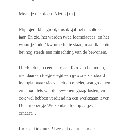
Moet je niet doen. Niet bij mij.
Mijn geduld is groot, dus ik gaf het in stilte een
jaar. En zie, het werden twee loempiaatjes, en het
woordje ‘mini’ kwam erbij te staan, maar ik achtte
het nog steeds een minachting van de bewoners.
Hierbij dus, na een jaar, een foto van het menu,
met daaraan toegevoegd een gewone standaard
loempia, waar vlees in zit en omelet, wat groenten
en taugé. Iets wat de bewoners graag lusten, en
ook wel hebben verdiend na een werkzaam leven.
De armetierige Wiekendael-loempiaatjes
ernaast…
En is dat te duur..? Leg dat dan uit aan de