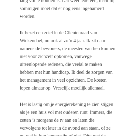
lang vol te houden is. Dat weet iedereen, maar bij
sommigen moet dat er nog eens ingehamerd
worden.
Ik bezet een zetel in de Cliëntenraad van
Wiekendael, nu ook al zo’n 4 jaar. Ik zit daar
namens de bewoners, de meesten van hen kunnen
niet voor zichzelf opkomen, vanwege
uiteenlopende redenen, die veelal te maken
hebben met hun handicap. Ik deel de zorgen van
het management in veel opzichten. De kosten
lopen almaar op. Vreselijk moeilijk allemaal.
Het is lastig om je energierekening te zien stijgen
als je een huis vol met ouderen runt. Immers, die
zetten ’s morgens de tv aan en laten die
vervolgens tot later in de avond aan staan, of ze
nu wel in hun kamer zijn of niet. Dito met de