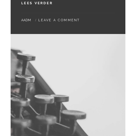
24
LEES VERDER
–
06
BY
AADM
LEAVE A COMMENT
–
2024