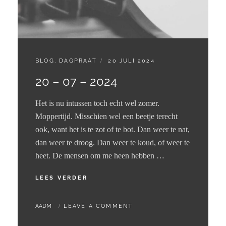
CATEGORIES:
GEPLAATST
BLOG
,
DAGPRAAT
20 JULI 2024
OP
20 – 07 – 2024
Het is nu intussen toch echt wel zomer.
Moppertijd. Misschien wel een beetje terecht
ook, want het is te zot of te bot. Dan weer te nat,
dan weer te droog. Dan weer te koud, of weer te
heet. De mensen om me heen hebben …
20
LEES VERDER
–
07
BY
AADM
LEAVE A COMMENT
–
2024