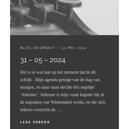
CATEGORIES:
GEPLAATST
BLOG
,
DAGPRAAT
31 MEI 2024
OP
31 – 05 – 2024
Het is al wat laat op het moment dat ik dit
schrijf. Mijn agenda getuigt van de dag van
morgen, en daar staat slechts één regeltje:
‘Julienne’. Julienne is mijn vaste kapster die in
de kapsalon van Wiekendael werkt, en die zich
telkens verzucht als …
31
LEES VERDER
–