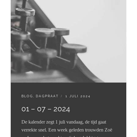
CATEGORIES:
GEPLAATST
BLOG
,
DAGPRAAT
1 JULI 2024
OP
01 – 07 – 2024
De kalender zegt 1 juli vandaag, de tijd gaat
verrekte snel. Een week geleden trouwden Zoë