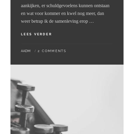
aankijken, er schuldgevoelens kunnen ontstaan
en wat voor kommer en kwel nog meer, dan
weer betrap ik de samenleving erop …
12
LEES VERDER
–
11
BY
AADM
2 COMMENTS
–
2024