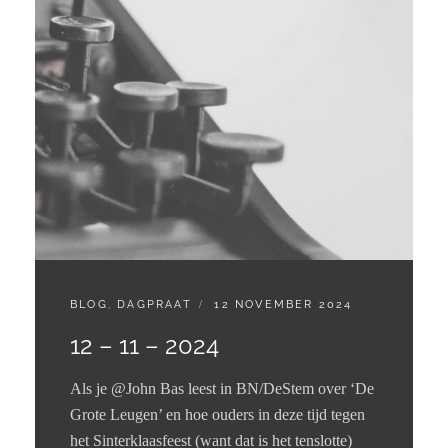
CATEGORIES:
GEPLAATST
BLOG
,
DAGPRAAT
12 NOVEMBER 2024
OP
12 – 11 – 2024
Als je @John Bas leest in BN/DeStem over ‘De
Grote Leugen’ en hoe ouders in deze tijd tegen
het Sinterklaasfeest (want dat is het tenslotte)