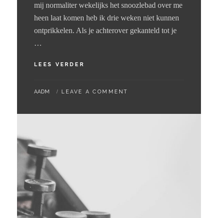
mij normaliter wekelijks het snoozlebad over me
heen laat komen heb ik drie weken niet kunnen
ontprikkelen. Als je achterover gekanteld tot je
…
01
LEES VERDER
–
08
BY
AADM
LEAVE A COMMENT
–
2024