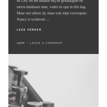
en Leo, en het maakte mij de gelukkigste en
meest dankbare man, vader en opa in één dag.
Maar niet alleen zij, maar ook mijn verzorgster
Nancy is wederom …
01
LEES VERDER
–
07
BY
AADM
LEAVE A COMMENT
–
2024