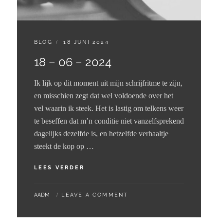
CATEGORIES:
GEPLAATST
BLOG
18 JUNI 2024
OP
18 – 06 – 2024
Ik lijk op dit moment uit mijn schrijfritme te zijn,
en misschien zegt dat wel voldoende over het
vel waarin ik steek. Het is lastig om telkens weer
te beseffen dat m’n conditie niet vanzelfsprekend
dagelijks dezelfde is, en hetzelfde verhaaltje
steekt de kop op …
18
LEES VERDER
–
06
BY
AADM
LEAVE A COMMENT
–
2024