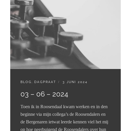
CATEGORIES:
GEPLAATST
BLOG
,
DAGPRAAT
3 JUNI 2024
OP
03 – 06 – 2024
Toen ik in Roosendaal kwam werken en in den
beginne via mijn collega’s de Roosendalers en
de Bergenaren ietwat leerde kennen viel het mij
op hoe neerbuigend de Roosendalers over hun