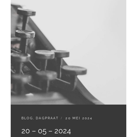
CATEGORIES:
GEPLAATST
BLOG
,
DAGPRAAT
20 MEI 2024
OP
20 – 05 – 2024