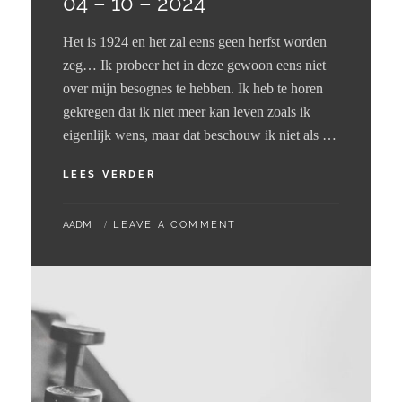
04 – 10 – 2024
Het is 1924 en het zal eens geen herfst worden
zeg… Ik probeer het in deze gewoon eens niet
over mijn besognes te hebben. Ik heb te horen
gekregen dat ik niet meer kan leven zoals ik
eigenlijk wens, maar dat beschouw ik niet als …
04
LEES VERDER
–
10
BY
AADM
LEAVE A COMMENT
–
2024