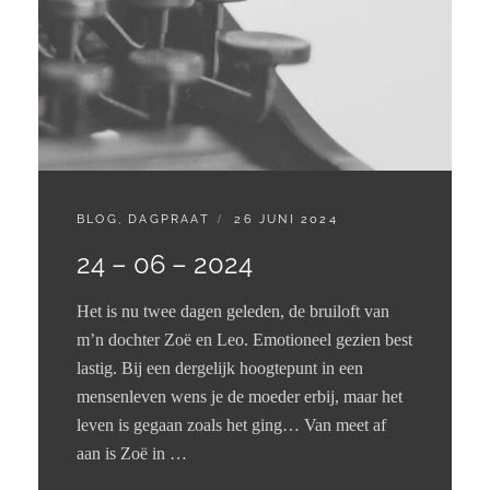
CATEGORIES:
GEPLAATST
BLOG
,
DAGPRAAT
26 JUNI 2024
OP
24 – 06 – 2024
Het is nu twee dagen geleden, de bruiloft van
m’n dochter Zoë en Leo. Emotioneel gezien best
lastig. Bij een dergelijk hoogtepunt in een
mensenleven wens je de moeder erbij, maar het
leven is gegaan zoals het ging… Van meet af
aan is Zoë in …