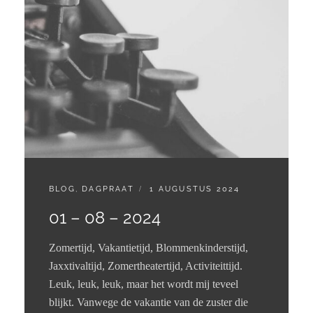
CATEGORIES:
GEPLAATST
BLOG
,
DAGPRAAT
1 AUGUSTUS 2024
OP
01 – 08 – 2024
Zomertijd, Vakantietijd, Blommenkinderstijd,
Jaxxtivaltijd, Zomertheatertijd, Activiteittijd.
Leuk, leuk, leuk, maar het wordt mij teveel
blijkt. Vanwege de vakantie van de zuster die