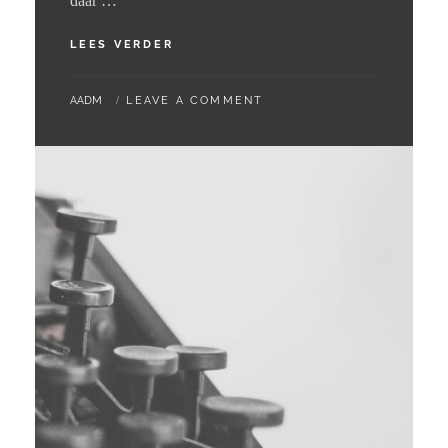
daar …
21
LEES VERDER
–
07
BY
AADM
LEAVE A COMMENT
–
2024