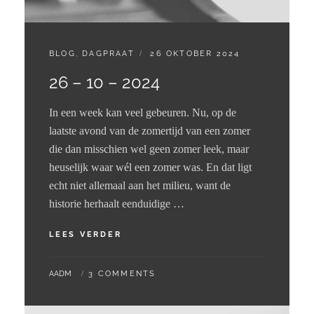
CATEGORIES:
GEPLAATST
BLOG
,
DAGPRAAT
26 OKTOBER 2024
OP
26 – 10 – 2024
In een week kan veel gebeuren. Nu, op de
laatste avond van de zomertijd van een zomer
die dan misschien wel geen zomer leek, maar
heuselijk waar wél een zomer was. En dat ligt
echt niet allemaal aan het milieu, want de
historie herhaalt eenduidige …
26
LEES VERDER
–
10
BY
AADM
3 COMMENTS
–
2024