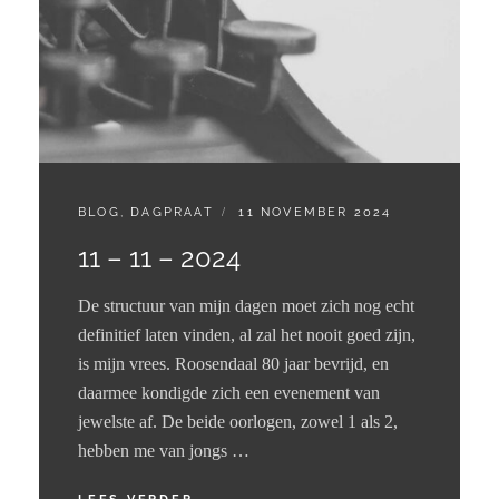
CATEGORIES:
GEPLAATST
BLOG
,
DAGPRAAT
11 NOVEMBER 2024
OP
11 – 11 – 2024
De structuur van mijn dagen moet zich nog echt
definitief laten vinden, al zal het nooit goed zijn,
is mijn vrees. Roosendaal 80 jaar bevrijd, en
daarmee kondigde zich een evenement van
jewelste af. De beide oorlogen, zowel 1 als 2,
hebben me van jongs …
11