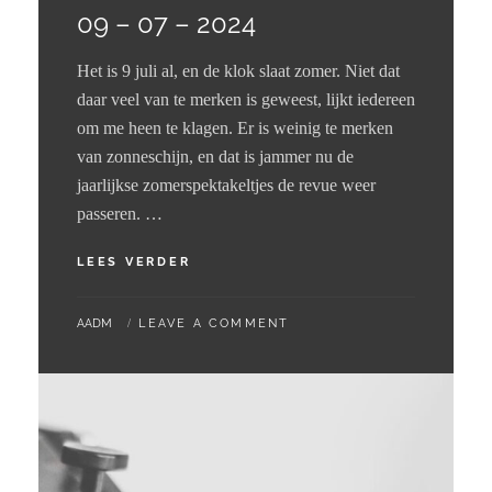
09 – 07 – 2024
Het is 9 juli al, en de klok slaat zomer. Niet dat
daar veel van te merken is geweest, lijkt iedereen
om me heen te klagen. Er is weinig te merken
van zonneschijn, en dat is jammer nu de
jaarlijkse zomerspektakeltjes de revue weer
passeren. …
09
LEES VERDER
–
07
BY
AADM
LEAVE A COMMENT
–
2024