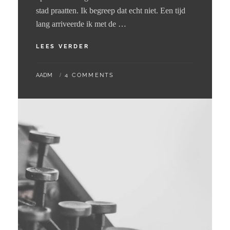
stad praatten. Ik begreep dat echt niet. Een tijd
lang arriveerde ik met de …
03
LEES VERDER
–
06
BY
AADM
4 COMMENTS
–
2024