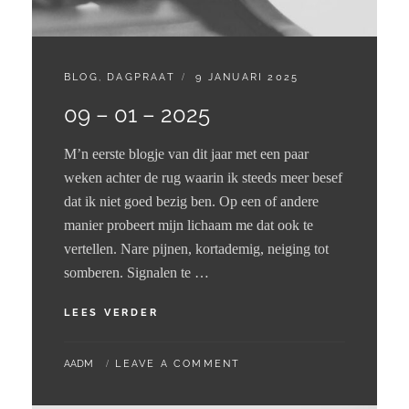
CATEGORIES:
GEPLAATST
BLOG
,
DAGPRAAT
9 JANUARI 2025
OP
09 – 01 – 2025
M’n eerste blogje van dit jaar met een paar
weken achter de rug waarin ik steeds meer besef
dat ik niet goed bezig ben. Op een of andere
manier probeert mijn lichaam me dat ook te
vertellen. Nare pijnen, kortademig, neiging tot
somberen. Signalen te …
09
LEES VERDER
–
01
BY
AADM
LEAVE A COMMENT
–
2025