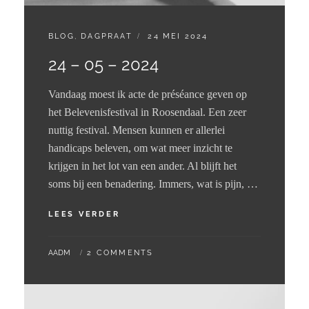
CATEGORIES:
GEPLAATST
BLOG
,
DAGPRAAT
24 MEI 2024
OP
24 – 05 – 2024
Vandaag moest ik acte de préséance geven op
het Belevenisfestival in Roosendaal. Een zeer
nuttig festival. Mensen kunnen er allerlei
handicaps beleven, om wat meer inzicht te
krijgen in het lot van een ander. Al blijft het
soms bij een benadering. Immers, wat is pijn, …
24
LEES VERDER
–
05
BY
AADM
2 COMMENTS
–
2024