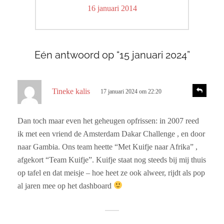
Volgend
16 januari 2014
bericht:
Eén antwoord op “15 januari 2024”
s
R
Tineke kalis
17 januari 2024 om 22:20
e
c
a
h
c
Dan toch maar even het geheugen opfrissen: in 2007 reed
r
t
ik met een vriend de Amsterdam Dakar Challenge , en door
i
e
e
naar Gambia. Ons team heette “Met Kuifje naar Afrika” ,
e
afgekort “Team Kuifje”. Kuifje staat nog steeds bij mij thuis
f
op tafel en dat meisje – hoe heet ze ook alweer, rijdt als pop
:
al jaren mee op het dashboard