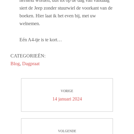
hersteld worden, dus tot op de dag van vandaag
siert de Jeep zonder stuurwiel de voorkant van de
boeken. Hier laat ik het even bij, met uw
welnemen.
Eén A4-tje is te kort…
CATEGORIEËN:
Blog
,
Dagpraat
Bericht
VORIGE
navigatie
Vorig
14 januari 2024
bericht:
VOLGENDE