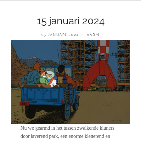
15 januari 2024
GEPLAATST
BY
15 JANUARI 2024
AADM
OP
Nu we gearmd in het tussen zwalkende kluners
door laverend park, een enorme kletterend en