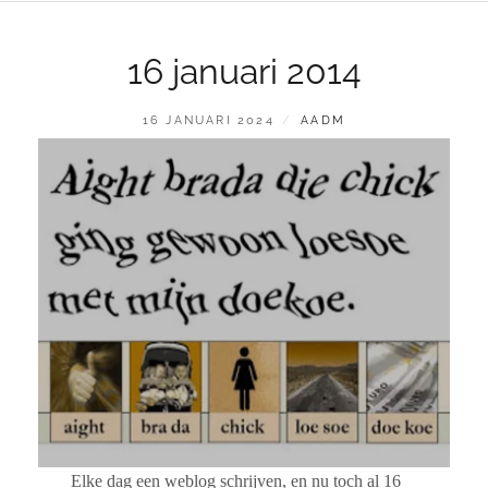
16 januari 2014
GEPLAATST
BY
16 JANUARI 2024
AADM
OP
Elke dag een weblog schrijven, en nu toch al 16