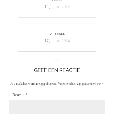
navigatie
Vorig
15 januari 2024
bericht:
VOLGENDE
Volgend
17 januari 2024
bericht:
GEEF EEN REACTIE
Je e-mailadres wordt niet gepubliceerd.
Vereiste velden zijn gemarkeerd met
*
Reactie
*