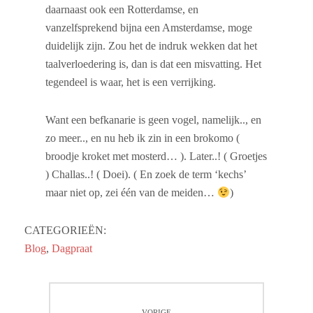
daarnaast ook een Rotterdamse, en
vanzelfsprekend bijna een Amsterdamse, moge
duidelijk zijn. Zou het de indruk wekken dat het
taalverloedering is, dan is dat een misvatting. Het
tegendeel is waar, het is een verrijking.
Want een befkanarie is geen vogel, namelijk.., en
zo meer.., en nu heb ik zin in een brokomo (
broodje kroket met mosterd… ). Later..! ( Groetjes
) Challas..! ( Doei). ( En zoek de term ‘kechs’
maar niet op, zei één van de meiden…
)
CATEGORIEËN:
Blog
,
Dagpraat
Bericht
VORIGE