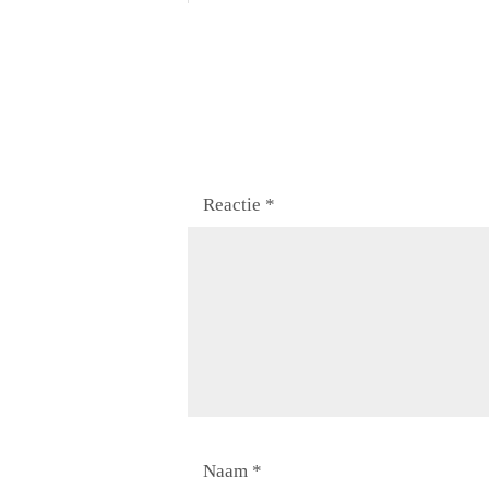
r
e
e
f
:
Reactie
*
Naam
*