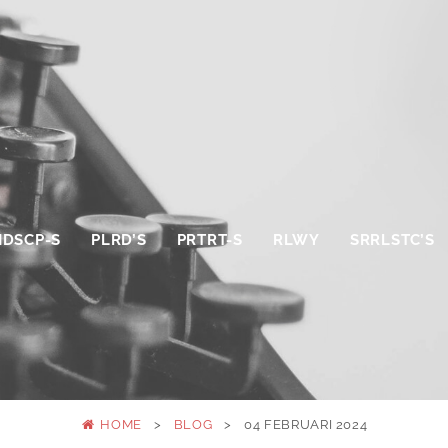
NDSCP-S
PLRD’S
PRTRT-S
RLWY
SRRLSTC’S
HOME
>
BLOG
>
04 FEBRUARI 2024