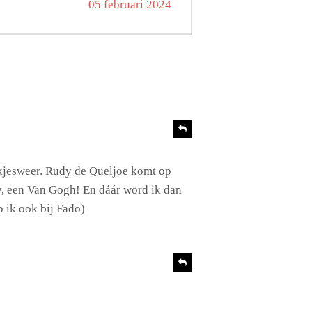
Volgend
05 februari 2024
bericht:
R
e
a
c
okjesweer. Rudy de Queljoe komt op
t
py, een Van Gogh! En dáár word ik dan
i
e
 ik ook bij Fado)
R
e
a
c
t