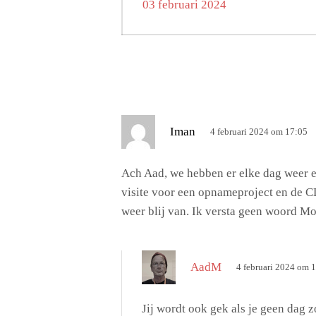
navigatie
Vorig
03 februari 2024
bericht:
s
Iman
4 februari 2024 om 17:05
c
h
Ach Aad, we hebben er elke dag weer e
r
visite voor een opnameproject en de CD
e
weer blij van. Ik versta geen woord M
e
f
:
s
AadM
4 februari 2024 om 
c
h
Jij wordt ook gek als je geen dag