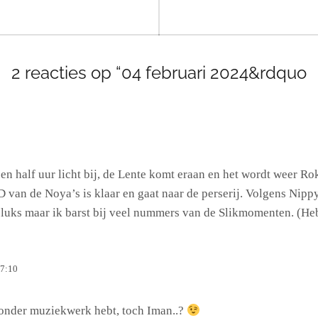
2 reacties op “04 februari 2024&rdquo
en half uur licht bij, de Lente komt eraan en het wordt weer R
 van de Noya’s is klaar en gaat naar de perserij. Volgens Nip
oluks maar ik barst bij veel nummers van de Slikmomenten. (Heb
17:10
 zonder muziekwerk hebt, toch Iman..?