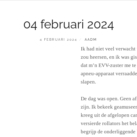
04 februari 2024
GEPLAATST
BY
4 FEBRUARI 2024
AADM
OP
Ik had niet veel verwacht
zou heersen, en ik was gi
dat m’n EVV-zuster me te 
apneu-apparaat verraadde,
slapen.
De dag was open. Geen af
zijn. Ik bekeek geamuseer
kreeg uit de afgelopen ca
versierde rollators het b
begrijp de onderliggende 