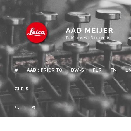
Skip
to
content
AAD MEIJER
De Meneer van Nummer 10
#
AAD : PRIOR TO
BW-S
FLR
FN
L
CLR-S
SEARCH
SOCIAL
MENU