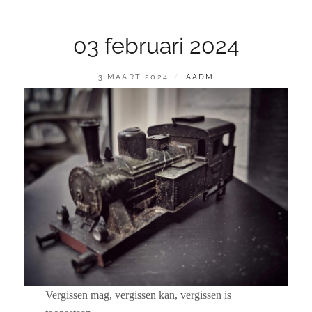
03 februari 2024
GEPLAATST
BY
3 MAART 2024
AADM
OP
Vergissen mag, vergissen kan, vergissen is