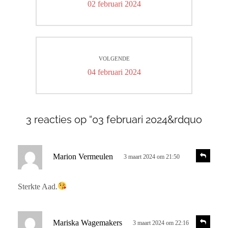
Vorig
02 februari 2024
bericht:
VOLGENDE
Volgend
04 februari 2024
bericht:
3 reacties op “03 februari 2024&rdquo
s
R
Marion Vermeulen
3 maart 2024 om 21:50
e
c
a
h
c
Sterkte Aad.
r
t
i
e
e
e
s
R
Mariska Wagemakers
3 maart 2024 om 22:16