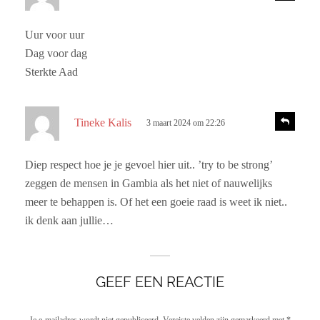
e
f
c
a
:
h
c
Uur voor uur
r
t
Dag voor dag
i
e
e
Sterkte Aad
e
f
s
:
R
Tineke Kalis
3 maart 2024 om 22:26
e
c
a
h
c
Diep respect hoe je je gevoel hier uit.. ’try to be strong’
r
t
zeggen de mensen in Gambia als het niet of nauwelijks
i
e
e
meer te behappen is. Of het een goeie raad is weet ik niet..
e
ik denk aan jullie…
f
:
GEEF EEN REACTIE
Je e-mailadres wordt niet gepubliceerd.
Vereiste velden zijn gemarkeerd met
*