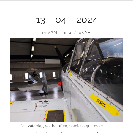
13 – 04 – 2024
GEPLAATST
BY
13 APRIL 2024
AADM
OP
Een zaterdag vol beloften, sowieso qua weer.