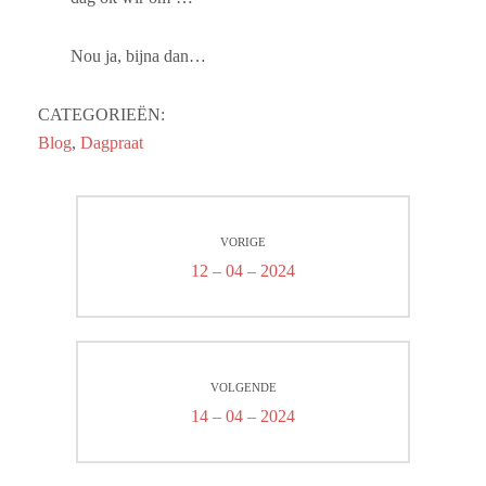
Nou ja, bijna dan…
CATEGORIEËN:
Blog
,
Dagpraat
Bericht
VORIGE
navigatie
Vorig
12 – 04 – 2024
bericht:
VOLGENDE
Volgend
14 – 04 – 2024
bericht: