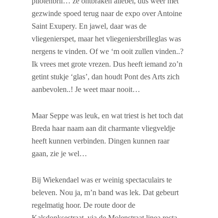
pilotenbril… ze ontbraken allebei, dus weer met
gezwinde spoed terug naar de expo over Antoine
Saint Exupery. En jawel, daar was de
vliegenierspet, maar het vliegeniersbrilleglas was
nergens te vinden. Of we ‘m ooit zullen vinden..?
Ik vrees met grote vrezen. Dus heeft iemand zo’n
getint stukje ‘glas’, dan houdt Pont des Arts zich
aanbevolen..! Je weet maar nooit…
Maar Seppe was leuk, en wat triest is het toch dat
Breda haar naam aan dit charmante vliegveldje
heeft kunnen verbinden. Dingen kunnen raar
gaan, zie je wel…
Bij Wiekendael was er weinig spectaculairs te
beleven. Nou ja, m’n band was lek. Dat gebeurt
regelmatig hoor. De route door de
Kalsdonksestraat, via de Molenstraat linea recta