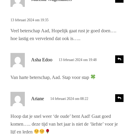
e
c
a
h
c
r
13 februari 2024 om 19:35
t
i
e
Veel beterschap Aad, Hopelijk gaat rust je goed doen….
e
e
hoe lastig en vervelend dat ook is…..
f
:
s
R
Asha Edoo
13 februari 2024 om 19:48
e
c
a
h
c
Van harte beterschap, Aad. Stap voor stap
r
t
i
e
e
s
e
R
Ariane
14 februari 2024 om 08:22
e
c
f
a
h
:
c
Hoop dat je snel weer ‘de oude’ bent Aad! Gaat goed
r
t
komen….. deze tijd van het jaar is niet de ‘liefste’ voor je
i
e
e
lijf en leden