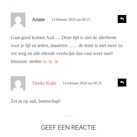
e
f
:
s
R
Ariane
14 februari 2024 om 08:25
e
c
a
h
c
Gaat goed komen Aad…. Deze tijd is niet de allerbeste
r
t
voor je lijf en leden, maarrrrrr…… de lente is niet meer zo
i
e
e
ver weg en alle ellende verdwijnt dan vast weer snel!
e
Intussen: sterkte
f
:
s
R
Tineke Kalis
14 februari 2024 om 08:29
e
c
a
h
c
Zet m op aad, beterschap!
r
t
i
e
e
e
GEEF EEN REACTIE
f
: