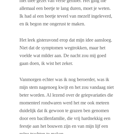
met thee gezet van verse gember. Het ging me
allemaal een beetje te lang duren, moet je weten.
Ik had al een beetje teveel van mezelf ingeleverd,
en ik begon me ongerust te maken.
Het leek gisteravond erop dat mijn idee aansloeg.
Niet dat de symptomen wegtrokken, maar het
voelde wat milder aan. De nacht zou mij goed
gaan doen, ik wist het zeker.
Vanmorgen echter was ik nog beroerder, was ik
mijn stem nagenoeg kwijt en het zou vandaag niet
beter worden. Al lezend over de griepvariaties die
momenteel rondwaren werd het me ook meteen
duidelijk dat ik gewoon te grazen ben genomen
door een bacillenfamilie, die vrij hardnekkig een
feestje aan het bouwen zijn en van mijn lijf een
ruïne trachten te maken.