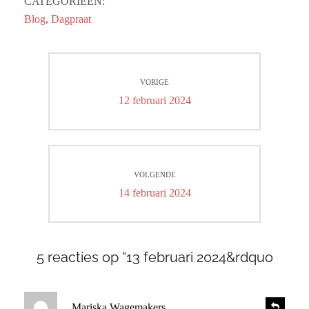
CATEGORIEËN:
Blog
,
Dagpraat
Bericht
VORIGE
navigatie
Vorig
12 februari 2024
bericht:
VOLGENDE
Volgend
14 februari 2024
bericht:
5 reacties op “13 februari 2024&rdquo
s
R
Mariska Wagemakers