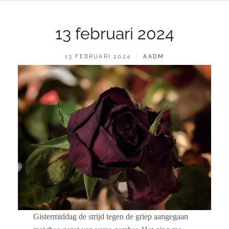
13 februari 2024
GEPLAATST
BY
13 FEBRUARI 2024
AADM
OP
Gistermiddag de strijd tegen de griep aangegaan