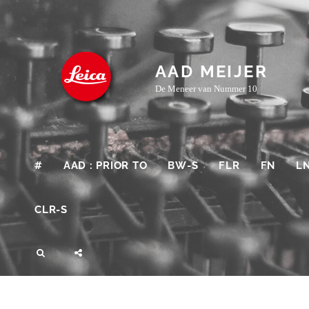
Skip
to
content
AAD MEIJER
De Meneer van Nummer 10
#
AAD : PRIOR TO
BW-S
FLR
FN
L
CLR-S
SEARCH
SOCIAL
MENU