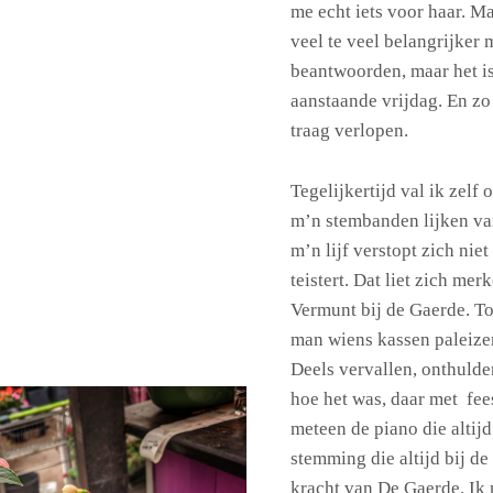
me echt iets voor haar. Ma
veel te veel belangrijker 
beantwoorden, maar het i
aanstaande vrijdag. En zo 
traag verlopen.
Tegelijkertijd val ik zelf
m’n stembanden lijken van
m’n lijf verstopt zich nie
teistert. Dat liet zich me
Vermunt bij de Gaerde. To
man wiens kassen paleize
Deels vervallen, onthuld
hoe het was, daar met fees
meteen de piano die altijd
stemming die altijd bij d
kracht van De Gaerde. Ik m