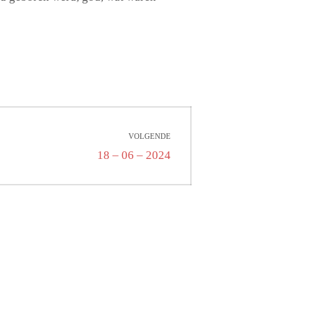
VOLGENDE
Volgend
18 – 06 – 2024
bericht: