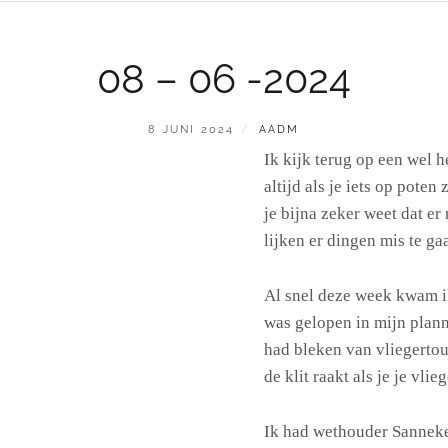
08 – 06 -2024
GEPLAATST
BY
8 JUNI 2024
AADM
OP
Ik kijk terug op een wel 
altijd als je iets op poten
je bijna zeker weet dat er 
lijken er dingen mis te ga
Al snel deze week kwam ik 
was gelopen in mijn plann
had bleken van vliegertouw
de klit raakt als je je vli
Ik had wethouder Sanneke