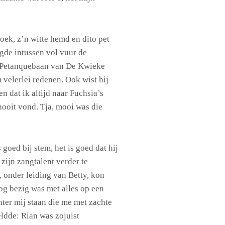
roek, z’n witte hemd en dito pet
gde intussen vol vuur de
de Petanquebaan van De Kwieke
m velerlei redenen. Ook wist hij
en dat ik altijd naar Fuchsia’s
nooit vond. Tja, mooi was die
goed bij stem, het is goed dat hij
 zijn zangtalent verder te
 onder leiding van Betty, kon
nog bezig was met alles op een
hter mij staan die me met zachte
ldde: Rian was zojuist