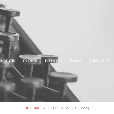
NDSCP-S
PLRD’S
PRTRT-S
RLWY
SRRLSTC’S
HOME
>
BLOG
>
08 – 06 -2024