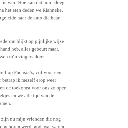
ctie van ‘Hoe kan dat nou’ sloeg
 na het eten deden we Rianneke,
tgeleide naar de auto die haar
ederom blijkt op pijnlijke wijze
 hand heb, alles gebeurt maar,
ussen m’n vingers door.
elf op Fuchsia’s, vijf voor een
er betrap ik mezelf erop weer
toen de toekomst voor ons zo open
ekjes en we alle tijd van de
Samen.
 zijn nu mijn vrienden die nog
id geboren werd, god, wat waren