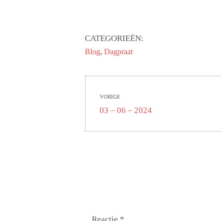
CATEGORIEËN:
,
Blog
Dagpraat
Bericht
VORIGE
navigatie
Vorig
03 – 06 – 2024
bericht:
Reactie
*