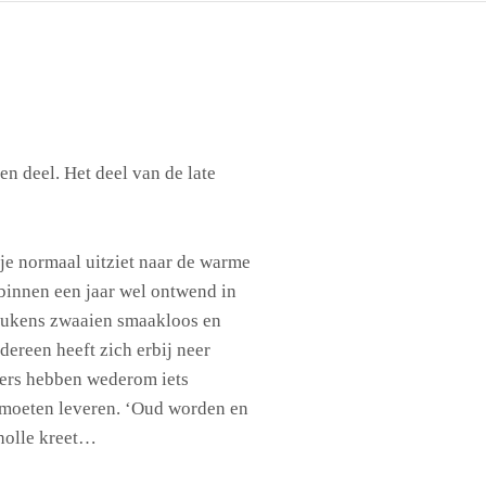
en deel. Het deel van de late
je normaal uitziet naar de warme
 binnen een jaar wel ontwend in
eukens zwaaien smaakloos en
edereen heeft zich erbij neer
ers hebben wederom iets
n moeten leveren. ‘Oud worden en
n holle kreet…