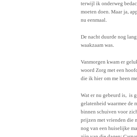
terwijl ik onderweg bedac
moeten doen. Maar ja, ap
nu eenmaal.
De nacht duurde nog lang.
waakzaam was.
Vanmorgen kwam er gelukk
woord Zorg met een hoofde
die ik hier om me heen m
Wat er nu gebeurd is, is g
gelatenheid waarmee de m
binnen schuiven voor zic
prijzen met vrienden die 
nog van een huiselijke maa
zijn van die dagen: Carnava