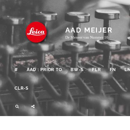
Skip
to
content
AAD MEIJER
De Meneer van Nummer 10
#
AAD : PRIOR TO
BW-S
FLR
FN
L
CLR-S
SEARCH
SOCIAL
MENU