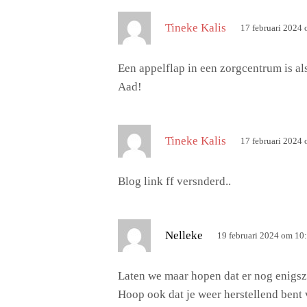
s
Tineke Kalis
17 februari 2024
c
h
Een appelflap in een zorgcentrum is a
r
Aad!
e
e
f
s
Tineke Kalis
17 februari 2024
:
c
h
Blog link ff versnderd..
r
e
e
s
Nelleke
19 februari 2024 om 10
f
c
:
h
Laten we maar hopen dat er nog enigszi
r
Hoop ook dat je weer herstellend bent 
e