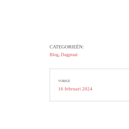
CATEGORIEËN:
,
Blog
Dagpraat
Bericht
VORIGE
navigatie
Vorig
16 februari 2024
bericht: