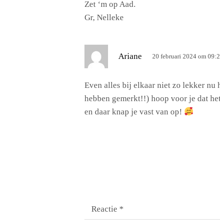
Zet ‘m op Aad.
e
Gr, Nelleke
f
:
s
Ariane
20 februari 2024 om 09:
c
h
Even alles bij elkaar niet zo lekker 
r
hebben gemerkt!!) hoop voor je dat het
e
en daar knap je vast van op!
e
f
:
Reactie
*