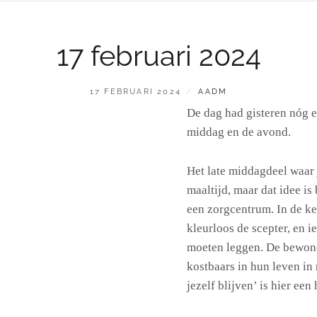
17 februari 2024
GEPLAATST
BY
17 FEBRUARI 2024
AADM
OP
De dag had gisteren nóg e
middag en de avond.
Het late middagdeel waar 
maaltijd, maar dat idee is
een zorgcentrum. In de k
kleurloos de scepter, en i
moeten leggen. De bewon
kostbaars in hun leven i
jezelf blijven’ is hier ee