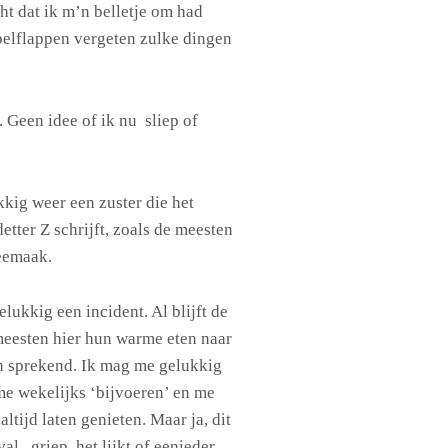
ht dat ik m’n belletje om had
pelflappen vergeten zulke dingen
 Geen idee of ik nu sliep of
ig weer een zuster die het
tter Z schrijft, zoals de meesten
eemaak.
elukkig een incident. Al blijft de
eesten hier hun warme eten naar
h sprekend. Ik mag me gelukkig
me wekelijks ‘bijvoeren’ en me
ltijd laten genieten. Maar ja, dit
l , griep, het lijkt of eenieder