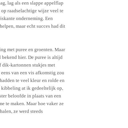
ag, lag als een slappe appelflap
op raadselachtige wijze veel te
 riskante onderneming. Een
helpen, maar echt succes had dit
ing met puree en groenten. Maar
l bekend hier. De puree is altijd
jf dik-kartonnen stukjes met
l eens van een vis afkomstig zou
hadden te veel kleur en rolde en
 kibbeling at ik gedeeltelijk op,
uster beloofde in plaats van een
 me te maken. Maar hoe vaker ze
halen, ze werd steeds