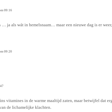
 om 09:16
ls … ja als wát in hemelsnaam… maar een nieuwe dag is er weer
 om 09:20
:47
ns vitamines in de warme maaltijd zaten, maar betwijfel dat erg
van de lichamelijke klachten.