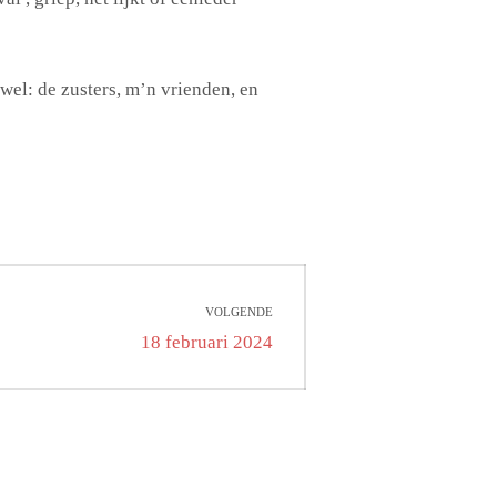
el: de zusters, m’n vrienden, en
VOLGENDE
Volgend
18 februari 2024
bericht: