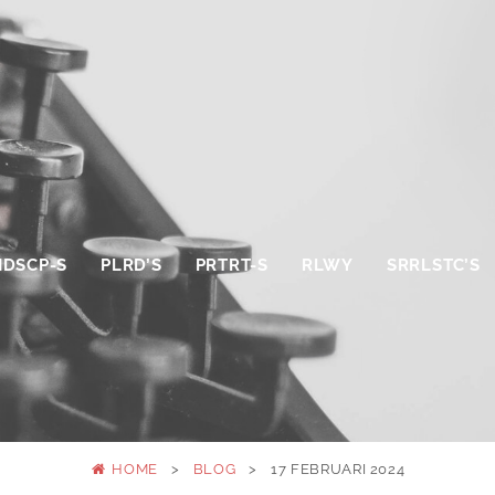
NDSCP-S
PLRD’S
PRTRT-S
RLWY
SRRLSTC’S
HOME
>
BLOG
>
17 FEBRUARI 2024