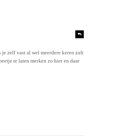
e
R
e
a
c
je zelf vast al wel meerdere keren zult
t
eetje te laten merken zo hier en daar
i
e