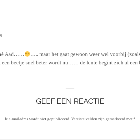
29
nu hè Aad……
….. maar het gaat gewoon weer wel voorbij (zoals 
 een beetje snel beter wordt nu…… de lente begint zich al een b
GEEF EEN REACTIE
Je e-mailadres wordt niet gepubliceerd.
Vereiste velden zijn gemarkeerd met
*