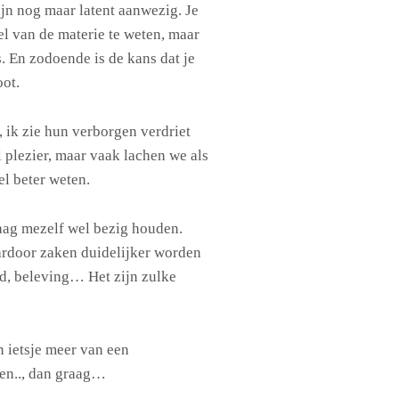
n nog maar latent aanwezig. Je
l van de materie te weten, maar
. En zodoende is de kans dat je
oot.
 ik zie hun verborgen verdriet
 plezier, maar vaak lachen we als
el beter weten.
ag mezelf wel bezig houden.
rdoor zaken duidelijker worden
eld, beleving… Het zijn zulke
n ietsje meer van een
en.., dan graag…