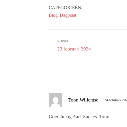
CATEGORIEËN:
,
Blog
Dagpraat
Bericht
VORIGE
navigatie
Vorig
23 februari 2024
bericht:
s
Toon Willemse
24 februari 2
c
h
Goed bezig Aad. Succes. Toon
r