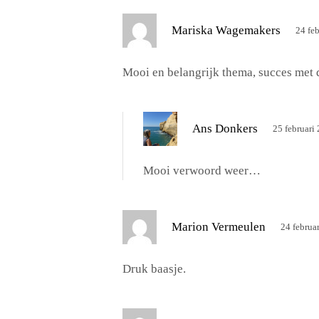
e
e
s
Mariska Wagemakers
24 fe
f
c
:
h
Mooi en belangrijk thema, succes met 
r
e
e
s
Ans Donkers
25 februari
f
c
:
h
Mooi verwoord weer…
r
e
e
s
Marion Vermeulen
24 februa
f
c
:
h
Druk baasje.
r
e
e
s