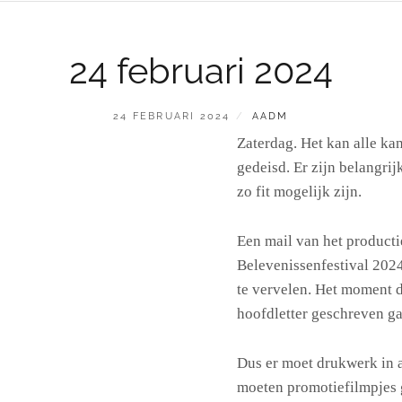
24 februari 2024
GEPLAATST
BY
24 FEBRUARI 2024
AADM
OP
Zaterdag. Het kan alle ka
gedeisd. Er zijn belangrij
zo fit mogelijk zijn.
Een mail van het product
Belevenissenfestival 2024
te vervelen. Het moment d
hoofdletter geschreven ga
Dus er moet drukwerk in a
moeten promotiefilmpjes 