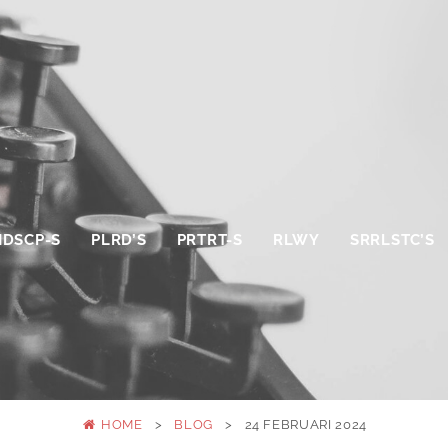
NDSCP-S
PLRD’S
PRTRT-S
RLWY
SRRLSTC’S
HOME
>
BLOG
>
24 FEBRUARI 2024