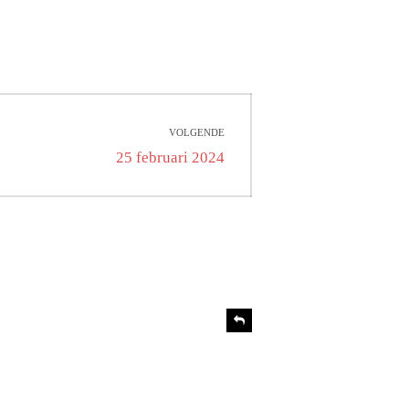
VOLGENDE
Volgend
25 februari 2024
bericht:
R
e
a
c
t
i