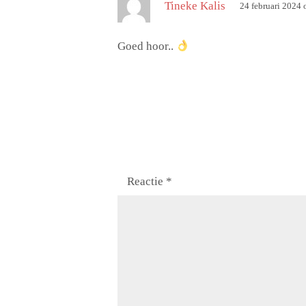
Tineke Kalis
24 februari 2024
f
c
:
h
Goed hoor..
r
e
e
f
:
Reactie
*