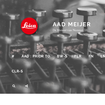
Skip
to
content
AAD MEIJER
De Meneer van Nummer 10
#
AAD : PRIOR TO
BW-S
FLR
FN
L
CLR-S
SEARCH
SOCIAL
MENU