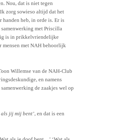
 Nou, dat is niet tegen
k zorg sowieso altijd dat het
r handen heb, in orde is. Er is
 samenwerking met Priscilla
g is in prikkelvriendelijke
r mensen met NAH behoorlijk
 Toon Willemse van de NAH-Club
aringsdeskundige, en namens
 samenwerking de zaakjes wel op
als jij mij bent’
, en dat is een
‘Wat als je doof bent…’ ‘Wat als