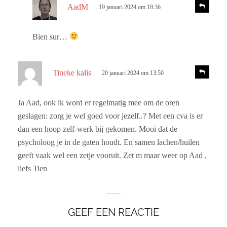
s
R
AadM
19 januari 2024 om 18:36
e
c
a
h
c
Bien sur…
r
t
i
e
e
e
s
R
Tineke kalis
20 januari 2024 om 13:50
e
f
c
a
:
h
c
Ja Aad, ook ik word er regelmatig mee om de oren
r
t
geslagen: zorg je wel goed voor jezelf..? Met een cva is er
i
e
e
dan een hoop zelf-werk bij gekomen. Mooi dat de
e
psycholoog je in de gaten houdt. En samen lachen/huilen
f
geeft vaak wel een zetje vooruit. Zet m maar weer op Aad ,
:
liefs Tien
GEEF EEN REACTIE