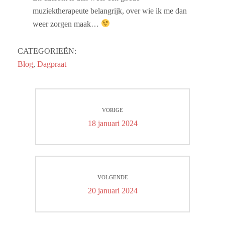
muziektherapeute belangrijk, over wie ik me dan
weer zorgen maak…
CATEGORIEËN:
Blog
,
Dagpraat
Bericht
VORIGE
navigatie
Vorig
18 januari 2024
bericht:
VOLGENDE
Volgend
20 januari 2024
bericht: