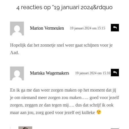
4 reacties op “19 januari 2024&rdquo
s
R
Marion Vermeulen
19 januari 2024 om 15:15
e
c
a
h
c
Hopelijk dat het zonnetje snel weer gaat schijnen voor je
r
t
Aad.
i
e
e
e
f
s
R
Mariska Wagemakers
19 januari 2024 om 15:16
e
:
c
a
h
c
En ik ga me dan weer zorgen maken op het moment dat jij
r
t
je om niemand meer zorgen zou maken….. goed voor jezelf
i
e
e
zorgen, zeggen ze dan tegen mij…. dus dat schrijf ik ook
e
maar aan jou, zorg goed voor jezelf eej kulleke
f
: