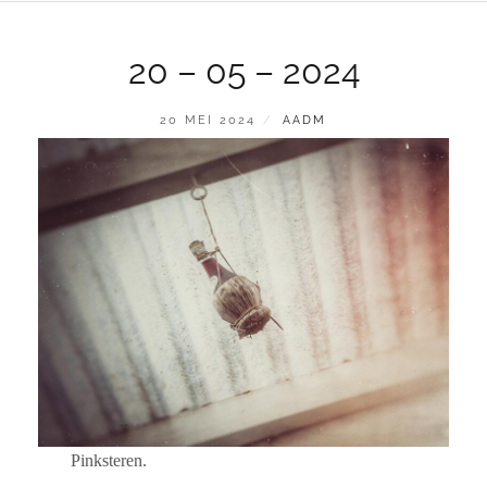
20 – 05 – 2024
GEPLAATST
BY
20 MEI 2024
AADM
OP
Pinksteren.