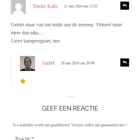
s
R
Tineke Kalis
21 mei 2024 om 13:35
e
c
a
h
c
Geniet maar van mn tentje aan de zeereep. Virtueel maar
r
t
meer dan niks…
i
e
e
Lieve kampeergroet, tien
e
f
s
:
R
AadM
28 mei 2024 om 20:00
e
c
a
h
c
r
t
i
e
e
e
GEEF EEN REACTIE
f
:
Je e-mailadres wordt niet gepubliceerd.
Vereiste velden zijn gemarkeerd met
*
Reactie
*