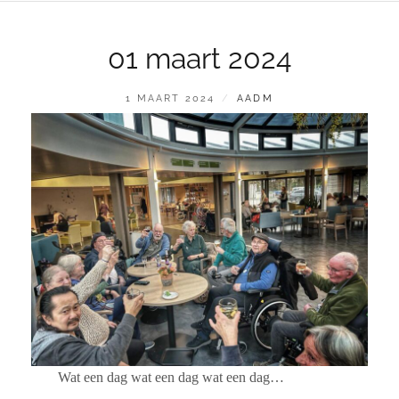
01 maart 2024
GEPLAATST
BY
1 MAART 2024
AADM
OP
Wat een dag wat een dag wat een dag…