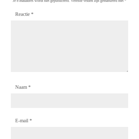
Je e-mailadres wordt niet gepubliceerd.
Vereiste velden zijn gemarkeerd met
*
Reactie
*
Naam
*
E-mail
*