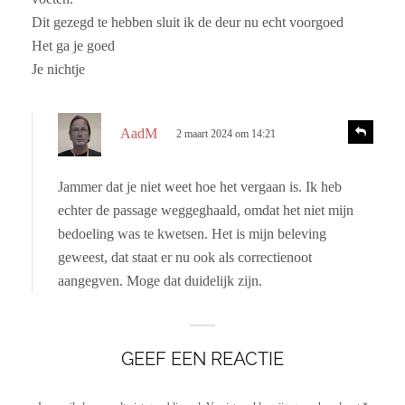
Dit gezegd te hebben sluit ik de deur nu echt voorgoed
Het ga je goed
Je nichtje
s
R
AadM
2 maart 2024 om 14:21
e
c
a
h
c
Jammer dat je niet weet hoe het vergaan is. Ik heb
r
t
echter de passage weggeghaald, omdat het niet mijn
i
e
e
bedoeling was te kwetsen. Het is mijn beleving
e
geweest, dat staat er nu ook als correctienoot
f
aangegven. Moge dat duidelijk zijn.
:
GEEF EEN REACTIE