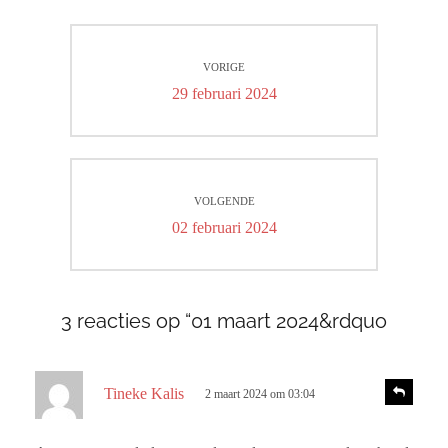
Bericht
VORIGE
navigatie
Vorig
29 februari 2024
bericht:
VOLGENDE
Volgend
02 februari 2024
bericht:
3 reacties op “01 maart 2024&rdquo
s
R
Tineke Kalis
2 maart 2024 om 03:04
e
c
a
h
c