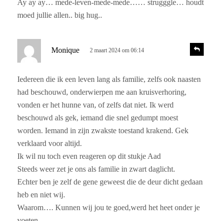
Ay ay ay… mede-leven-mede-mede…… strugggle… houdt
r
t
moed jullie allen.. big hug..
i
e
e
e
s
f
R
Monique
2 maart 2024 om 06:14
e
c
:
a
h
c
Iedereen die ik een leven lang als familie, zelfs ook naasten
r
t
had beschouwd, onderwierpen me aan kruisverhoring,
i
e
e
vonden er het hunne van, of zelfs dat niet. Ik werd
e
beschouwd als gek, iemand die snel gedumpt moest
f
worden. Iemand in zijn zwakste toestand krakend. Gek
:
verklaard voor altijd.
Ik wil nu toch even reageren op dit stukje Aad
Steeds weer zet je ons als familie in zwart daglicht.
Echter ben je zelf de gene geweest die de deur dicht gedaan
heb en niet wij.
Waarom…. Kunnen wij jou te goed,werd het heet onder je
voeten.