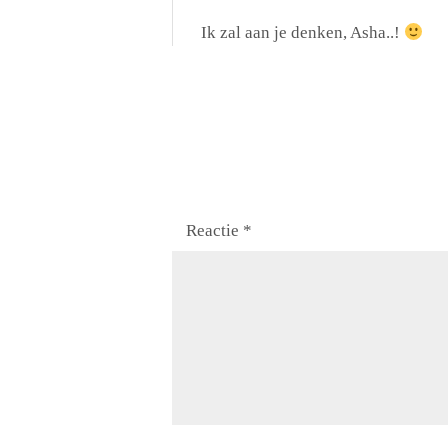
:
h
Ik zal aan je denken, Asha..!
r
e
e
f
:
Reactie
*