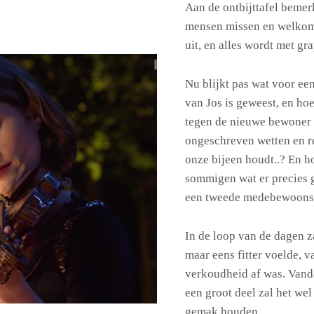
Aan de ontbijttafel bemerk
mensen missen en welkom h
uit, en alles wordt met gr
Nu blijkt pas wat voor ee
van Jos is geweest, en h
tegen de nieuwe bewoner a
ongeschreven wetten en re
onze bijeen houdt..? En ho
sommigen wat er precies g
een tweede medebewoons
In de loop van de dagen z
maar eens fitter voelde, v
verkoudheid af was. Vand
een groot deel zal het we
gemak houden.