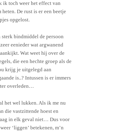
 ik toch weer het effect van
eten. De rust is er een beetje
apjes opgelost.
n sterk bindmiddel de persoon
oezeer eenieder wat argwanend
ankijkt. Wat weet hij over de
gels, die een hechte groep als de
u krijg je uitgelegd aan
aande is..? Intussen is er immers
ter overleden…
al het wel lukken. Als ik me nu
an die vastzittende hoest en
aag in elk geval niet… Dus voor
l weer ‘liggen’ betekenen, m’n