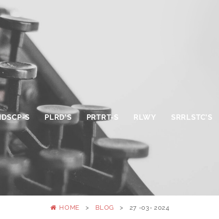
NDSCP-S
PLRD’S
PRTRT-S
RLWY
SRRLSTC’S
HOME
>
BLOG
>
27 -03- 2024