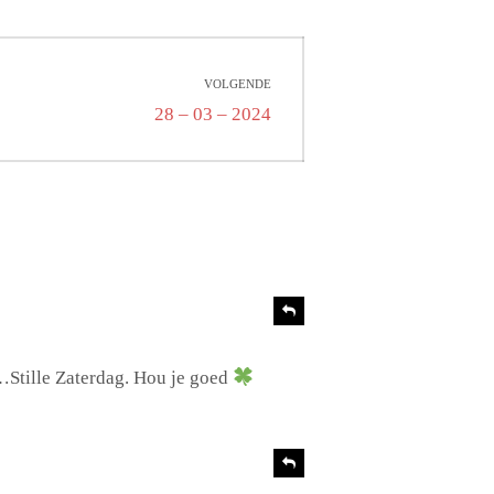
VOLGENDE
Volgend
28 – 03 – 2024
bericht:
R
e
a
c
…Stille Zaterdag. Hou je goed
t
i
e
R
e