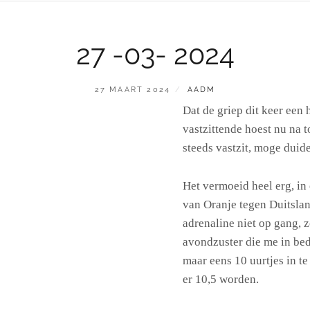
27 -03- 2024
GEPLAATST
BY
27 MAART 2024
AADM
OP
Dat de griep dit keer een 
vastzittende hoest nu na 
steeds vastzit, moge duidel
Het vermoeid heel erg, in 
van Oranje tegen Duitslan
adrenaline niet op gang, 
avondzuster die me in bed
maar eens 10 uurtjes in te
er 10,5 worden.