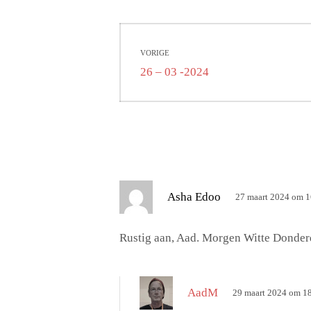
Bericht
VORIGE
navigatie
Vorig
26 – 03 -2024
bericht:
s
Asha Edoo
27 maart 2024 om 1
c
h
Rustig aan, Aad. Morgen Witte Donderd
r
e
e
s
AadM
29 maart 2024 om 1
f
c