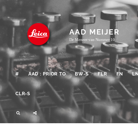
Skip
to
content
AAD MEIJER
De Meneer van Nummer 10
#
AAD : PRIOR TO
BW-S
FLR
FN
L
CLR-S
SEARCH
SOCIAL
MENU