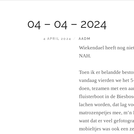
04 – 04 – 2024
GEPLAATST
BY
4 APRIL 2024
AADM
OP
Wiekendael heeft nog nie
NAH.
Toen ik er belandde besto
vandaag vierden we het 5-
doen, tezamen met een aa
fluisterboot in de Biesbo
lachen worden, dat lag vo
matrozenpetjes mee, m’n
want dat er veel gefotog
mobieltjes was ook een z