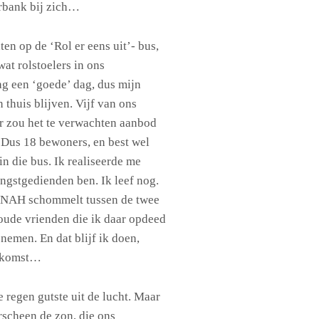
erbank bij zich…
en op de ‘Rol er eens uit’- bus,
at rolstoelers in ons
g een ‘goede’ dag, dus mijn
n thuis blijven. Vijf van ons
r zou het te verwachten aanbod
. Dus 18 bewoners, en best wel
n die bus. Ik realiseerde me
angstgedienden ben. Ik leef nog.
 NAH schommelt tussen de twee
 oude vrienden die ik daar opdeed
nemen. En dat blijf ik doen,
iskomst…
 regen gutste uit de lucht. Maar
scheen de zon, die ons