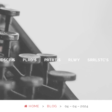
NDSCP-S
PLRD’S
PRTRT-S
RLWY
SRRLSTC’S
HOME
>
BLOG
>
04 – 04 – 2024