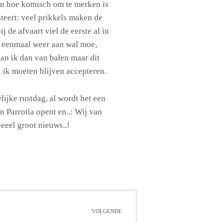
en hoe komisch om te merken is
teert: veel prikkels maken de
j de afvaart viel de eerste al in
 eenmaal weer aan wal moe,
kan ik dan van balen maar dit
l ik moeten blijven accepteren.
jke rustdag, al wordt het een
in Parrotia opent en..: Wij van
eeel groot nieuws..!
VOLGENDE