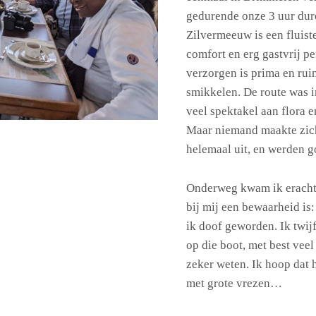
gedurende onze 3 uur dur
Zilvermeeuw is een fluist
comfort en erg gastvrij pe
verzorgen is prima en rui
smikkelen. De route was i
veel spektakel aan flora 
Maar niemand maakte zich
helemaal uit, en werden g
Onderweg kwam ik eracht
bij mij een bewaarheid is
ik doof geworden. Ik twij
op die boot, met best vee
zeker weten. Ik hoop dat he
met grote vrezen…