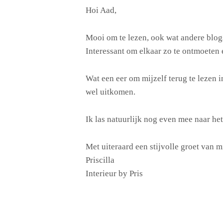
h
Hoi Aad,
r
e
Mooi om te lezen, ook wat andere blog
e
Interessant om elkaar zo te ontmoeten e
f
:
Wat een eer om mijzelf terug te lezen 
wel uitkomen.
Ik las natuurlijk nog even mee naar he
Met uiteraard een stijvolle groet van mi
Priscilla
Interieur by Pris