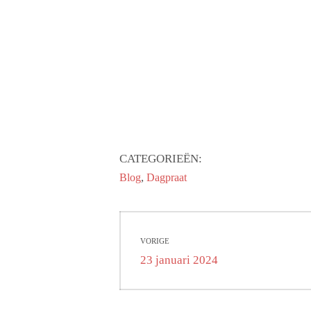
CATEGORIEËN:
,
Blog
Dagpraat
Bericht
VORIGE
navigatie
Vorig
23 januari 2024
bericht: