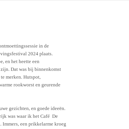
ntmoettingssessie in de
vingsfestival 2024 plaats.
be, en het heette een
zijn. Dat was bij binnenkomst
 te merken. Hutspot,
warme rookworst en geurende
uwe gezichten, en goede ideeën.
rijk was waar ik het Café De
n. Immers, een prikkelarme kroeg