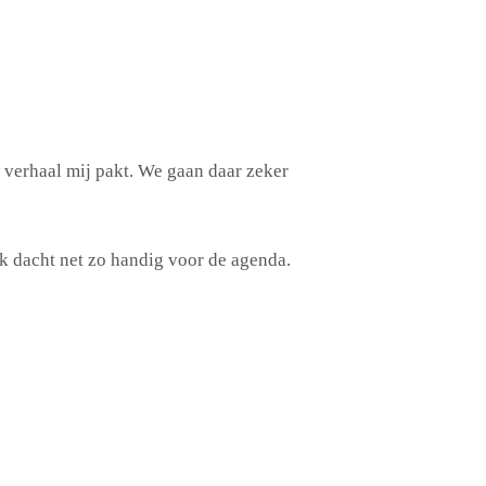
c
t
i
e
w verhaal mij pakt. We gaan daar zeker
Ik dacht net zo handig voor de agenda.