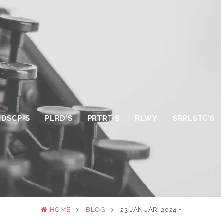
NDSCP-S
PLRD’S
PRTRT-S
RLWY
SRRLSTC’S
HOME
>
BLOG
>
23 JANUARI 2024 +