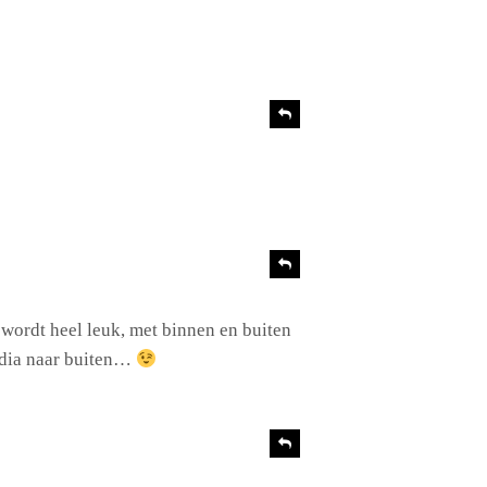
R
e
a
c
t
i
e
R
e
a
c
 wordt heel leuk, met binnen en buiten
t
media naar buiten…
i
e
R
e
a