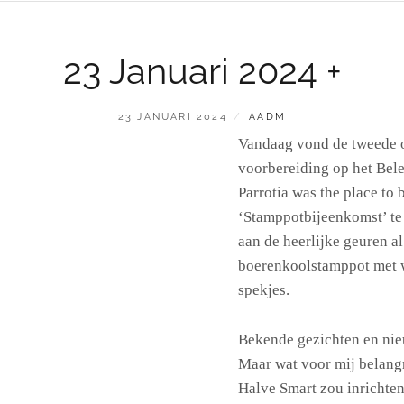
23 Januari 2024 +
GEPLAATST
BY
23 JANUARI 2024
AADM
OP
Vandaag vond de tweede o
voorbereiding op het Bele
Parrotia was the place to 
‘Stamppotbijeenkomst’ te 
aan de heerlijke geuren al
boerenkoolstamppot met 
spekjes.
Bekende gezichten en nie
Maar wat voor mij belang
Halve Smart zou inrichte