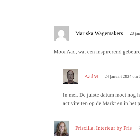
s
Mariska Wagemakers
23 ja
c
h
Mooi Aad, wat een inspirerend gebeure
r
e
e
s
AadM
24 januari 2024 om 
f
c
:
h
In mei. De juiste datum moet nog h
r
activiteiten op de Markt en in het
e
e
f
s
Priscilla, Interieur by Pris
:
c