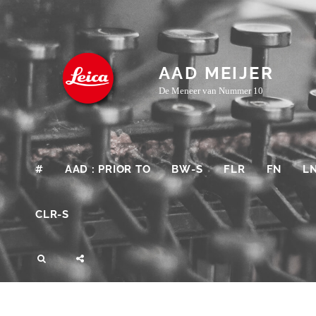
Skip
to
content
AAD MEIJER
De Meneer van Nummer 10
#
AAD : PRIOR TO
BW-S
FLR
FN
L
CLR-S
SEARCH
SOCIAL
MENU