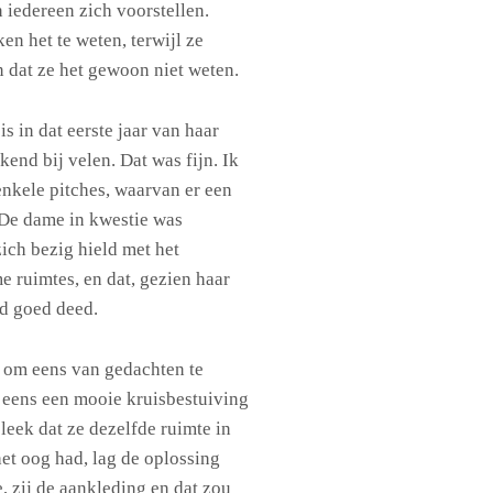
n iedereen zich voorstellen.
n het te weten, terwijl ze
en dat ze het gewoon niet weten.
s in dat eerste jaar van haar
end bij velen. Dat was fijn. Ik
nkele pitches, waarvan er een
 De dame in kwestie was
zich bezig hield met het
 ruimtes, en dat, gezien haar
nd goed deed.
 om eens van gedachten te
 eens een mooie kruisbestuiving
leek dat ze dezelfde ruimte in
het oog had, lag de oplossing
, zij de aankleding en dat zou