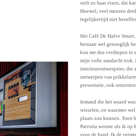
stelt zo haar eisen, dat ka
Hoewel, veel mensen denke
tegelijkertijd niet beseff
Het Café De Halve Smart, i
bestaan wel genoeglijk bek
kon me dus verdiepen in e
mijn volle aandacht trok.
interieurontwerpster, die 
ontwerpen van prikkelarme
presentatie, ook ontzette
Iemand die het waard was
wisselen, en waarmee wel
plaats zou kunnen. Toen b
Parrotia wenste als ik op 
voor de hand. Ik de ruimte