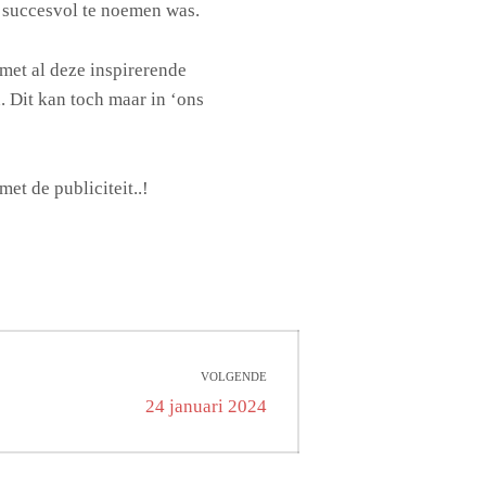
k succesvol te noemen was.
 met al deze inspirerende
 Dit kan toch maar in ‘ons
et de publiciteit..!
VOLGENDE
Volgend
24 januari 2024
bericht: