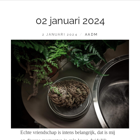
02 januari 2024
GEPLAATST
BY
2 JANUARI 2024
AADM
OP
Echte vriendschap is intens belangrijk, dat is mij