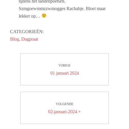
tijdens het tandenpoetsen.
Szmgoewmmzzwmogges Rachabje. Bloei maar
lekker op…
CATEGORIEËN:
Blog
,
Dagpraat
Bericht
VORIGE
navigatie
Vorig
01 januari 2024
bericht:
VOLGENDE
Volgend
02-januari-2024 +
bericht: