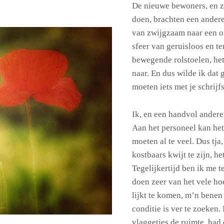
De nieuwe bewoners, en z
doen, brachten een andere
van zwijgzaam naar een on
sfeer van geruisloos en t
bewegende rolstoelen, het 
naar. En dus wilde ik dat
moeten iets met je schrijf
Ik, en een handvol anderen
Aan het personeel kan het 
moeten al te veel. Dus tja,
kostbaars kwijt te zijn, het
Tegelijkertijd ben ik me 
doen zeer van het vele ho
lijkt te komen, m’n benen
conditie is ver te zoeken.
vlaggetjes de ruimte, had