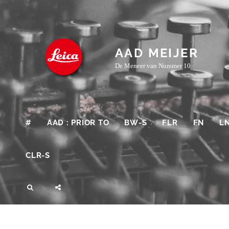
Skip
to
content
AAD MEIJER
De Meneer van Nummer 10
#
AAD : PRIOR TO
BW-S
FLR
FN
L
CLR-S
SEARCH
SOCIAL
MENU