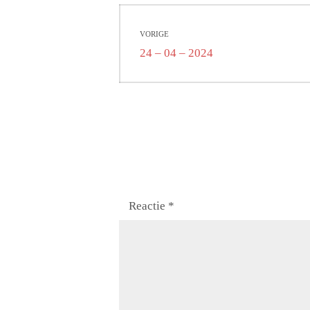
Bericht
VORIGE
navigatie
Vorig
24 – 04 – 2024
bericht:
Reactie
*