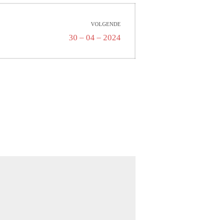
VOLGENDE
Volgend
30 – 04 – 2024
bericht: