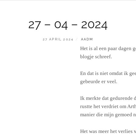
27 – 04 – 2024
GEPLAATST
BY
27 APRIL 2024
AADM
OP
Het is al een paar dagen g
blogje schreef.
En dat is niet omdat ik gee
gebeurde er veel.
Ik merkte dat gedurende 
rustte het verdriet om Art
manier die mijn gemoed ni
Het was meer het verlies 