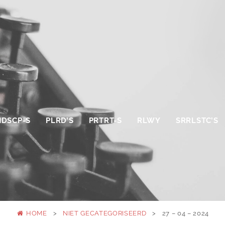
NDSCP-S
PLRD’S
PRTRT-S
RLWY
SRRLSTC’S
HOME
>
NIET GECATEGORISEERD
>
27 – 04 – 2024