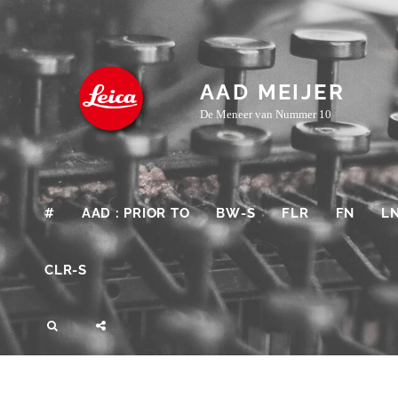
Skip
to
content
AAD MEIJER
De Meneer van Nummer 10
#
AAD : PRIOR TO
BW-S
FLR
FN
L
CLR-S
SEARCH
SOCIAL
MENU