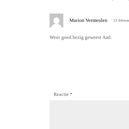
r
e
e
s
Marion Vermeulen
21 februa
f
c
:
h
Weer goed bezig geweest Aad.
r
e
e
f
:
Reactie
*