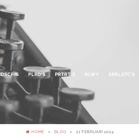
NDSCP-S
PLRD’S
PRTRT-S
RLWY
SRRLSTC’S
HOME
>
BLOG
>
21 FEBRUARI 2024