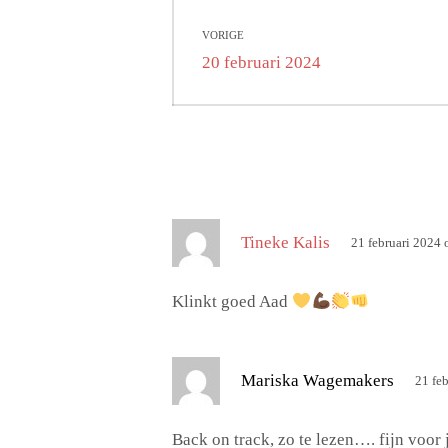
Bericht
VORIGE
navigatie
Vorig
20 februari 2024
bericht:
s
Tineke Kalis
21 februari 2024
c
h
Klinkt goed Aad
r
e
e
s
Mariska Wagemakers
21 fe
f
c
:
h
Back on track, zo te lezen…. fijn voor 