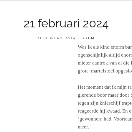
21 februari 2024
GEPLAATST
BY
21 FEBRUARI 2024
AADM
OP
Was ik als kind enorm ban
ogenschijnlijk altijd enor
mieter aantrok van al die
grote martelstoel opgeslo
Het moment dat ik mijn ta
gierende boor maar door b
tegen zijn knieschijf trapt
reageerde hij kwaad. En ev
‘gewonnen’ had. Voortaan 
meer.