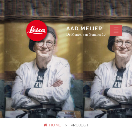
Skip
to
content
AAD MEIJER
De Meneer van Nummer 10
HOME
>
PROJECT