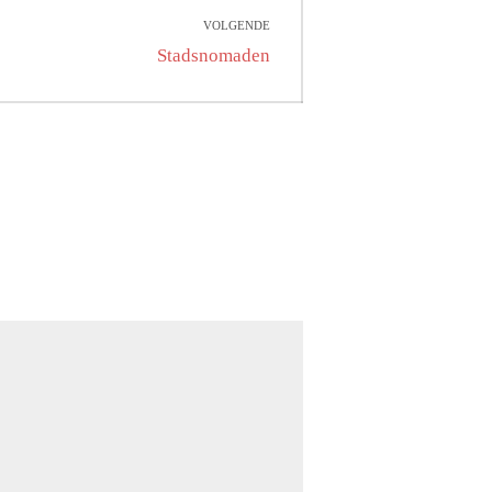
VOLGENDE
Volgend
Stadsnomaden
bericht: