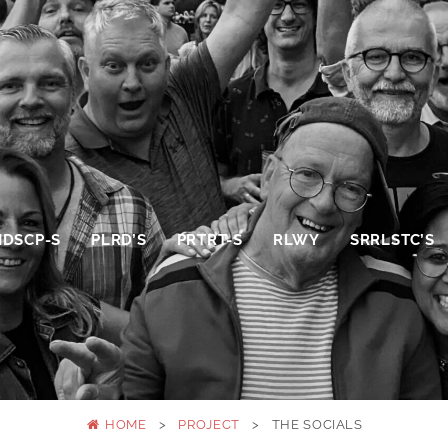
NDSCP-S
PLRD’S
PRTRT-S
RLWY
SRRLSTC’S
HOME
>
PROJECT
>
THE SOCIALS