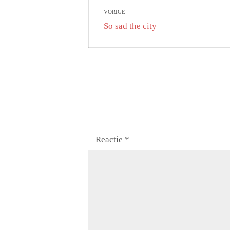
Bericht
VORIGE
navigatie
Vorig
So sad the city
bericht:
Reactie
*