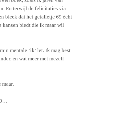
 een boek, zoals ik jaren van
. En terwijl de felicitaties via
bleek dat het getalletje 69 écht
le kansen biedt die ik maar wil
m’n mentale ‘ik’ let. Ik mag best
ander, en wat meer met mezelf
e maar.
 70…