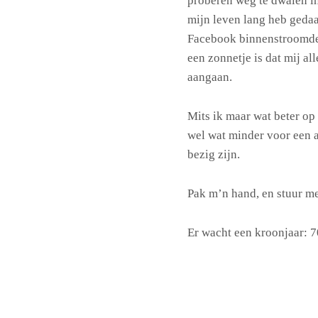
proberen weg te dwalen in
mijn leven lang heb gedaan
Facebook binnenstroomden 
een zonnetje is dat mij al
aangaan.
Mits ik maar wat beter op 
wel wat minder voor een 
bezig zijn.
Pak m’n hand, en stuur m
Er wacht een kroonjaar: