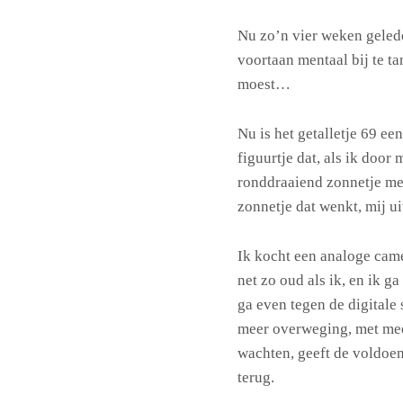
Nu zo’n vier weken geled
voortaan mentaal bij te ta
moest…
Nu is het getalletje 69 ee
figuurtje dat, als ik door
ronddraaiend zonnetje met
zonnetje dat wenkt, mij ui
Ik kocht een analoge cam
net zo oud als ik, en ik g
ga even tegen de digitale
meer overweging, met meer
wachten, geeft de voldoen
terug.