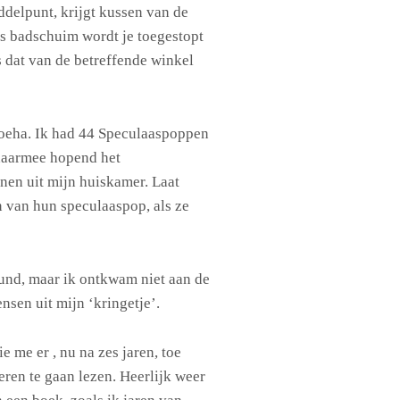
ddelpunt, krijgt kussen van de
les badschuim wordt je toegestopt
ls dat van de betreffende winkel
poeha. Ik had 44 Speculaaspoppen
 daarmee hopend het
nen uit mijn huiskamer. Laat
 van hun speculaaspop, als ze
und, maar ik ontkwam niet aan de
sen uit mijn ‘kringetje’.
e me er , nu na zes jaren, toe
ren te gaan lezen. Heerlijk weer