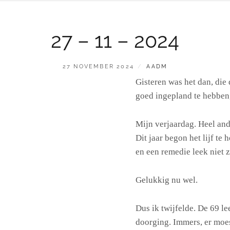
27 – 11 – 2024
GEPLAATST
BY
27 NOVEMBER 2024
AADM
OP
Gisteren was het dan, die
goed ingepland te hebben,
Mijn verjaardag. Heel and
Dit jaar begon het lijf te h
en een remedie leek niet z
Gelukkig nu wel.
Dus ik twijfelde. De 69 le
doorging. Immers, er moes