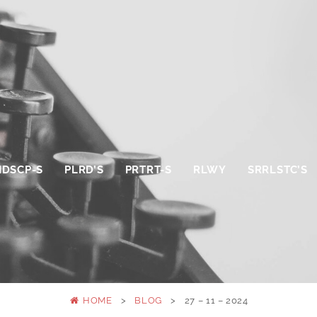
NDSCP-S
PLRD’S
PRTRT-S
RLWY
SRRLSTC’S
HOME
>
BLOG
>
27 – 11 – 2024