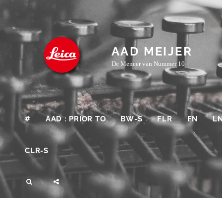
Skip
to
content
AAD MEIJER
De Meneer van Nummer 10
#
AAD : PRIOR TO
BW-S
FLR
FN
L
CLR-S
SEARCH
SOCIAL
MENU