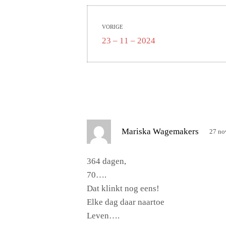
Bericht
VORIGE
navigatie
Vorig
23 – 11 – 2024
bericht:
s
Mariska Wagemakers
27 no
c
h
364 dagen,
r
70….
e
Dat klinkt nog eens!
e
Elke dag daar naartoe
f
Leven….
: